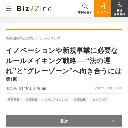
新規
事例を探す
ログイン
会員登録
事業開発のためのルールメイキング
イノベーションや新規事業に必要な
ルールメイキング戦略──“法の遅
れ”と“グレーゾーン”へ向き合うには
第1回
南 知果
[著] /
村上 未萌
[編]
2021/05/11 07:00
事業開発
企業戦略
ルールメイキング
企業法務
ロビイング
目次