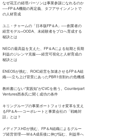
なぜ花王の経理パーソンは事業参謀になれるのか
──FP＆A機能の再定義、タフアサインメントで
の人材育成
ユニ・チャームの「日本版FP＆A」──創業者の
経営モデル×OODA、未経験者をプロへ育成する
秘訣とは
NECの最高益を支えた、FP＆Aによる短期と長期
利益のジレンマ克服──経営可視化と人材育成の
秘訣とは
ENEOSが挑む、ROIC経営を加速させるFP＆A組
織──立ち上げ背景にあったPBR1倍割れの危機感
教科書にない“実践知”がCVCを救う。Counterpart
Ventures西条氏に聞く成功の条件
キリングループの事業ポートフォリオ変革を支え
るFP＆A──コーポレートと事業会社の「戦略対
話」とは？
メディアスHDが挑む、FP＆A組織によるグルー
プ経営管理──M＆A成長後に伸び悩む、利益率へ