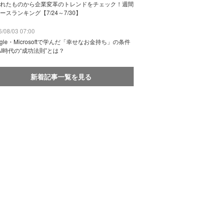
れたものから企業変革のトレンドをチェック！週間
ースランキング【7/24～7/30】
/08/03 07:00
ogle・Microsoftで学んだ「幸せなお金持ち」の条件
AI時代の“成功法則”とは？
新着記事一覧を見る