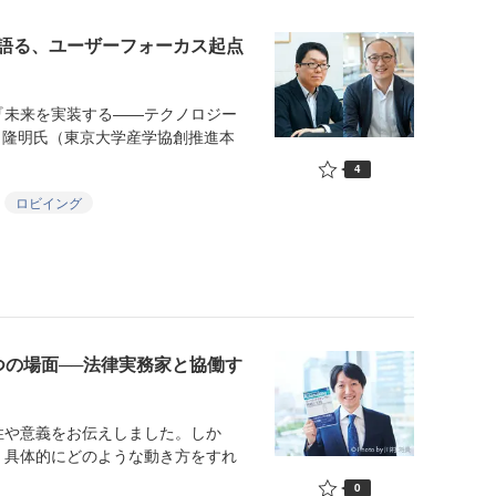
語る、ユーザーフォーカス起点
未来を実装する――テクノロジー
 隆明氏（東京大学産学協創推進本
4
ロビイング
つの場面──法律実務家と協働す
や意義をお伝えしました。しか
、具体的にどのような動き方をすれ
0