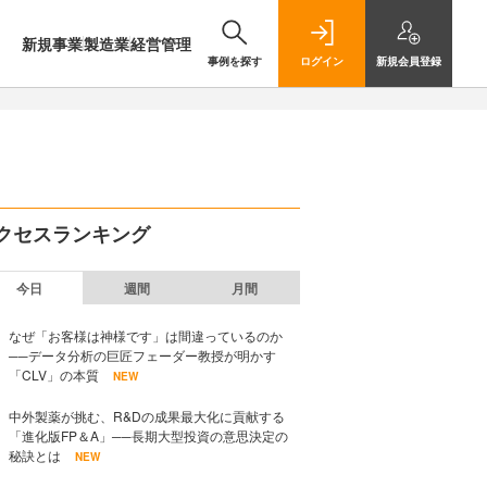
新規事業
製造業
経営管理
事例を探す
ログイン
新規
会員登録
クセスランキング
今日
週間
月間
なぜ「お客様は神様です」は間違っているのか
──データ分析の巨匠フェーダー教授が明かす
「CLV」の本質
NEW
中外製薬が挑む、R&Dの成果最大化に貢献する
「進化版FP＆A」──長期大型投資の意思決定の
秘訣とは
NEW