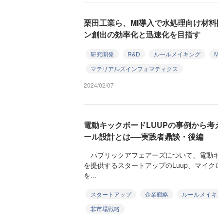
栗田工業ら、MI導入で水処理向け材
ン創出の効率化と迅速化を目指す
研究開発
R&D
ルールメイキング
M
マテリアルズインフォマティクス
2024/02/07
電動キックボードLUUPの事例から
ール設計とは──実践者鼎談・後編
パブリックアフェアーズについて、電動キ
を提供するスタートアップのLuup、マイ
を...
スタートアップ
企業戦略
ルールメイキ
非市場戦略