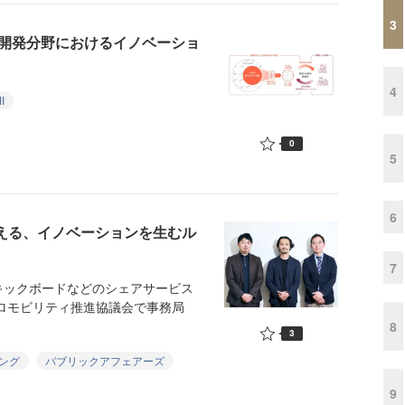
3
料開発分野におけるイノベーショ
4
I
0
5
6
考える、イノベーションを生むル
7
ックボードなどのシェアサービス
クロモビリティ推進協議会で事務局
8
3
ング
パブリックアフェアーズ
9