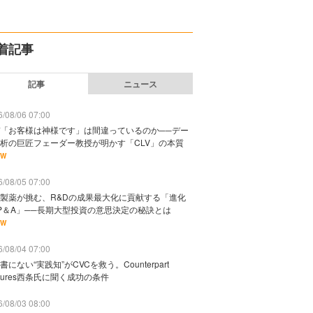
着記事
記事
ニュース
/08/06 07:00
「お客様は神様です」は間違っているのか──デー
析の巨匠フェーダー教授が明かす「CLV」の本質
EW
/08/05 07:00
製薬が挑む、R&Dの成果最大化に貢献する「進化
P＆A」──長期大型投資の意思決定の秘訣とは
EW
/08/04 07:00
書にない“実践知”がCVCを救う。Counterpart
ntures西条氏に聞く成功の条件
/08/03 08:00