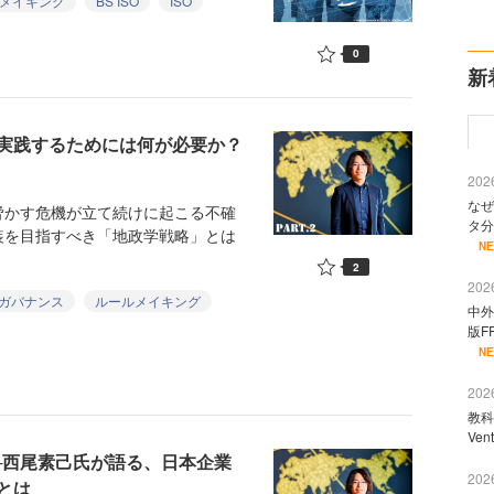
メイキング
BS ISO
ISO
0
新
実践するためには何が必要か？
2026
なぜ
かす危機が立て続けに起こる不確
タ分
装を目指すべき「地政学戦略」とは
N
2
2026
ガバナンス
ルールメイキング
中外
版F
N
2026
教科
Ve
─西尾素己氏が語る、日本企業
2026
とは