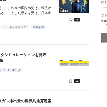
読ま
ニュ
……。昨今の国際情勢は、戦後か
いる。こうした動向を受け、日本企
2026
3
Go
──
ルールメイキング
事業戦略
スクシミュレーションを発表
援
ルールメイキング
0
効果ガス排出量の世界共通算定基