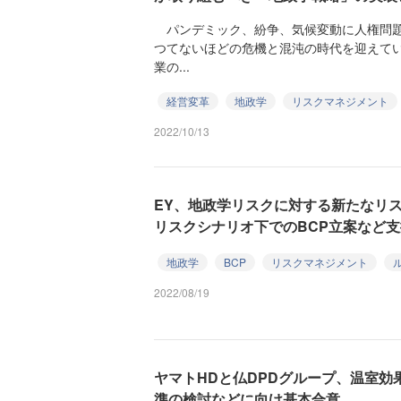
パンデミック、紛争、気候変動に人権問題
つてないほどの危機と混沌の時代を迎えて
業の...
経営変革
地政学
リスクマネジメント
2022/10/13
EY、地政学リスクに対する新たなリ
リスクシナリオ下でのBCP立案など支
地政学
BCP
リスクマネジメント
2022/08/19
ヤマトHDと仏DPDグループ、温室
準の検討などに向け基本合意