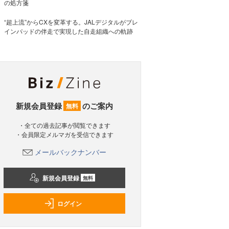
の処方箋
“超上流”からCXを変革する。JALデジタルがブレ
インパッドの伴走で実現した自走組織への軌跡
新規会員登録
のご案内
無料
・全ての過去記事が閲覧できます
・会員限定メルマガを受信できます
メールバックナンバー
新規会員登録
無料
ログイン