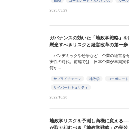
ESG
コーポレート・ガバナンス
ルール
2023/03/29
ガバナンスの効いた「地政学戦略」を
懸念すべきリスクと経営改革の第一歩
パンデミックや紛争など、企業の経営を脅
実性の時代。前編では、日本企業が早期実
何か...
サプライチェーン
地政学
コーポレート
サイバーセキュリティ
2022/10/20
地政学リスクを予測し商機に変える─
が取り組むべき「地政学戦略」の実装