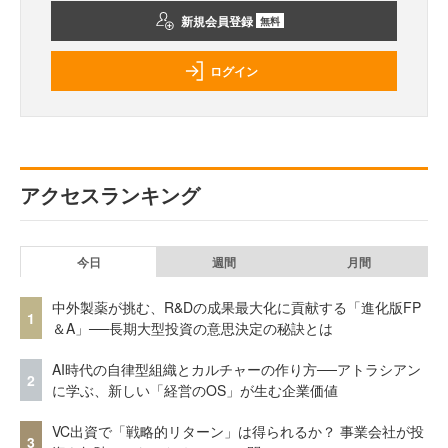
新規会員登録
無料
ログイン
アクセスランキング
今日
週間
月間
中外製薬が挑む、R&Dの成果最大化に貢献する「進化版FP
1
＆A」──長期大型投資の意思決定の秘訣とは
AI時代の自律型組織とカルチャーの作り方──アトラシアン
2
に学ぶ、新しい「経営のOS」が生む企業価値
VC出資で「戦略的リターン」は得られるか？ 事業会社が投
3