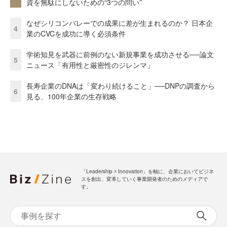
資を無駄にしないための“3つの問い”
なぜシリコンバレーでの成果に差が生まれるのか？ 日本企
4
業のCVCを成功に導く必須条件
学術知見を武器に前例のない新規事業を成功させる──論文
5
ニュース「有用性と厳密性のジレンマ」
長寿企業のDNAは「変わり続けること」──DNPの調査から
6
見る、100年企業の生存戦略
「Leadership ☓ Innovation」を軸に、企業においてビジネ
スを創出、変革していく事業開発者のためのメディアで
す。