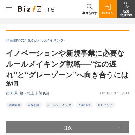
新規
事例を探す
ログイン
会員登録
事業開発のためのルールメイキング
イノベーションや新規事業に必要な
ルールメイキング戦略──“法の遅
れ”と“グレーゾーン”へ向き合うには
第1回
南 知果
[著] /
村上 未萌
[編]
2021/05/11 07:00
事業開発
企業戦略
ルールメイキング
企業法務
ロビイング
目次