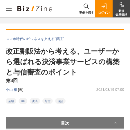
新規
事例を探す
ログイン
会員登録
スマホ時代のビジネスを支える“保証”
改正割販法から考える、ユーザーか
ら選ばれる決済事業サービスの構築
と与信審査のポイント
第3回
小山 裕
[著]
2021/03/19 07:00
金融
UX
決済
与信
保証
目次