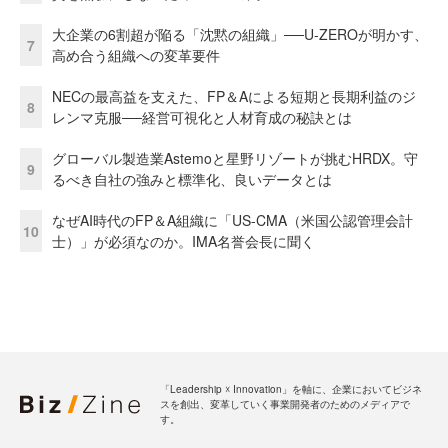
大企業の6割超が陥る「沈黙の組織」──U-ZEROが明かす、
7
高め合う組織への変革要件
NECの最高益を支えた、FP＆Aによる短期と長期利益のジ
8
レンマ克服──経営可視化と人材育成の秘訣とは
グローバル製造業Astemoと星野リゾートが挑むHRDX。守
9
るべき自社の強みと標準化、良いデータとは
なぜAI時代のFP＆A組織に「US-CMA（米国公認管理会計
10
士）」が必須なのか。IMA名誉会長に聞く
「Leadership ☓ Innovation」を軸に、企業においてビジネ
スを創出、変革していく事業開発者のためのメディアで
す。