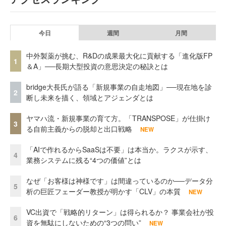
今日
週間
月間
中外製薬が挑む、R&Dの成果最大化に貢献する「進化版FP
1
＆A」──長期大型投資の意思決定の秘訣とは
bridge大長氏が語る「新規事業の自走地図」──現在地を診
2
断し未来を描く、領域とアジェンダとは
ヤマハ流・新規事業の育て方。「TRANSPOSE」が仕掛け
3
る自前主義からの脱却と出口戦略
NEW
「AIで作れるからSaaSは不要」は本当か。ラクスが示す、
4
業務システムに残る“4つの価値”とは
なぜ「お客様は神様です」は間違っているのか──データ分
5
析の巨匠フェーダー教授が明かす「CLV」の本質
NEW
VC出資で「戦略的リターン」は得られるか？ 事業会社が投
6
資を無駄にしないための“3つの問い”
NEW