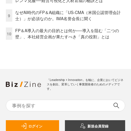
レンマ克服──経営可視化と人材育成の秘訣とは
なぜAI時代のFP＆A組織に「US-CMA（米国公認管理会計
9
士）」が必須なのか。IMA名誉会長に聞く
FP＆A導入の最大の目的とは何か──導入を阻む「二つの
10
壁」、本社経営企画が果たすべき「真の役割」とは
「Leadership ☓ Innovation」を軸に、企業においてビジネ
スを創出、変革していく事業開発者のためのメディアで
す。
ログイン
新規会員登録