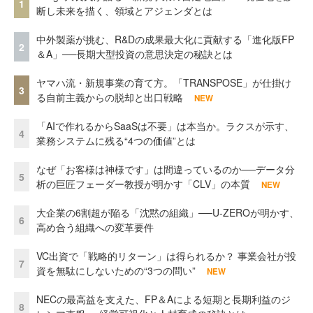
1
断し未来を描く、領域とアジェンダとは
中外製薬が挑む、R&Dの成果最大化に貢献する「進化版FP
2
＆A」──長期大型投資の意思決定の秘訣とは
ヤマハ流・新規事業の育て方。「TRANSPOSE」が仕掛け
3
る自前主義からの脱却と出口戦略
NEW
「AIで作れるからSaaSは不要」は本当か。ラクスが示す、
4
業務システムに残る“4つの価値”とは
なぜ「お客様は神様です」は間違っているのか──データ分
5
析の巨匠フェーダー教授が明かす「CLV」の本質
NEW
大企業の6割超が陥る「沈黙の組織」──U-ZEROが明かす、
6
高め合う組織への変革要件
VC出資で「戦略的リターン」は得られるか？ 事業会社が投
7
資を無駄にしないための“3つの問い”
NEW
NECの最高益を支えた、FP＆Aによる短期と長期利益のジ
8