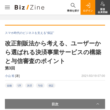
新規
事例を探す
ログイン
会員登録
スマホ時代のビジネスを支える“保証”
改正割販法から考える、ユーザーか
ら選ばれる決済事業サービスの構築
と与信審査のポイント
第3回
小山 裕
[著]
2021/03/19 07:00
金融
UX
決済
与信
保証
目次