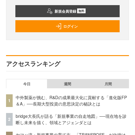
新規会員登録
無料
ログイン
アクセスランキング
今日
週間
月間
中外製薬が挑む、R&Dの成果最大化に貢献する「進化版FP
1
＆A」──長期大型投資の意思決定の秘訣とは
bridge大長氏が語る「新規事業の自走地図」──現在地を診
2
断し未来を描く、領域とアジェンダとは
ヤマハ流・新規事業の育て方。「TRANSPOSE」が仕掛け