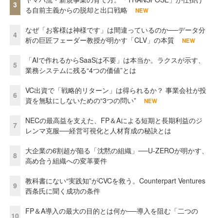
3
る自前主義からの脱却と出口戦略
NEW
なぜ「お客様は神様です」は間違っているのか──データ分
4
析の巨匠フェーダー教授が明かす「CLV」の本質
NEW
「AIで作れるからSaaSは不要」は本当か。ラクスが示す、
5
業務システムに残る“4つの価値”とは
VC出資で「戦略的リターン」は得られるか？ 事業会社が投
6
資を無駄にしないための“3つの問い”
NEW
NECの最高益を支えた、FP＆Aによる短期と長期利益のジ
7
レンマ克服──経営可視化と人材育成の秘訣とは
大企業の6割超が陥る「沈黙の組織」──U-ZEROが明かす、
8
高め合う組織への変革要件
教科書にない“実践知”がCVCを救う。Counterpart Ventures
9
西条氏に聞く成功の条件
FP＆A導入の最大の目的とは何か──導入を阻む「二つの
10