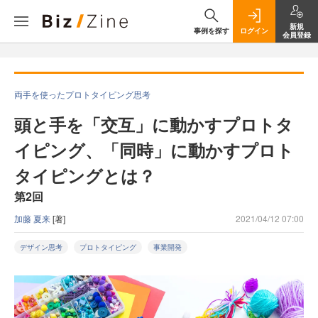
新規
事例を探す
ログイン
会員登録
両手を使ったプロトタイピング思考
頭と手を「交互」に動かすプロトタ
イピング、「同時」に動かすプロト
タイピングとは？
第2回
加藤 夏来
[著]
2021/04/12 07:00
デザイン思考
プロトタイピング
事業開発