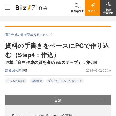
新規
事例を探す
ログイン
会員登録
資料作成の質を高める５ステップ
資料の手書きをベースにPCで作り込
む（Step4：作込）
連載「資料作成の質を高める5ステップ」：第6回
高橋 威知郎
[著]
2015/03/02 00:30
ビジネススキル
資料作成
プレゼンテーションスライド
目次
Page
1
資料作りは“一粒百行”