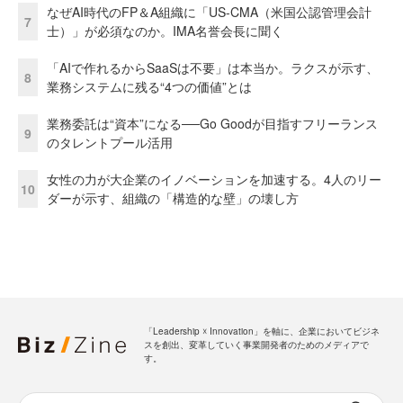
なぜAI時代のFP＆A組織に「US-CMA（米国公認管理会計
7
士）」が必須なのか。IMA名誉会長に聞く
「AIで作れるからSaaSは不要」は本当か。ラクスが示す、
8
業務システムに残る“4つの価値”とは
業務委託は“資本”になる──Go Goodが目指すフリーランス
9
のタレントプール活用
女性の力が大企業のイノベーションを加速する。4人のリー
10
ダーが示す、組織の「構造的な壁」の壊し方
「Leadership ☓ Innovation」を軸に、企業においてビジネ
スを創出、変革していく事業開発者のためのメディアで
す。