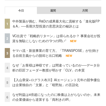
今日
週間
月間
中外製薬が挑む、R&Dの成果最大化に貢献する「進化版FP
1
＆A」──長期大型投資の意思決定の秘訣とは
VC出資で「戦略的リターン」は得られるか？ 事業会社が投
2
資を無駄にしないための“3つの問い”
NEW
ヤマハ流・新規事業の育て方。「TRANSPOSE」が仕掛け
3
る自前主義からの脱却と出口戦略
NEW
なぜ「お客様は神様です」は間違っているのか──データ分
4
析の巨匠フェーダー教授が明かす「CLV」の本質
【入山章栄×ログラス布川】AIエージェント元年の競争優位
5
は企業独自の「文脈」と「暗黙知」の言語化
なぜ利益は4倍超になったのに株価は上がらないのか。未来
6
の企業価値から逆算する「両利きのIR」