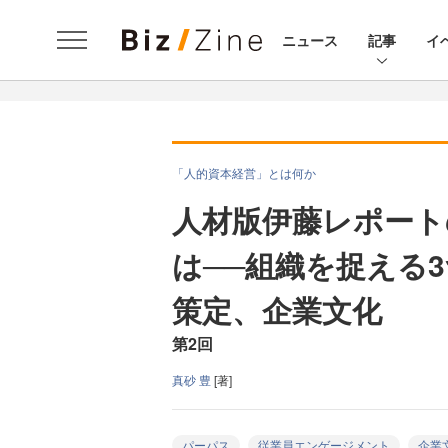
ニュース
記事
イ
「人的資本経営」とは何か
人材版伊藤レポート
は──組織を捉える
策定、企業文化
第2回
真砂 豊
[著]
パーパス
従業員エンゲージメント
企業