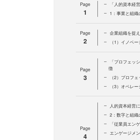
Page
「人的資本経
1
1：事業と組織
Page
企業組織を捉え
2
（1）イノベー
「プロフェッ
徴
Page
3
（2）プロフェ
（3）オペレー
人的資本経営にお
2：数字と組織
「従業員エン
Page
エンゲージメ
4