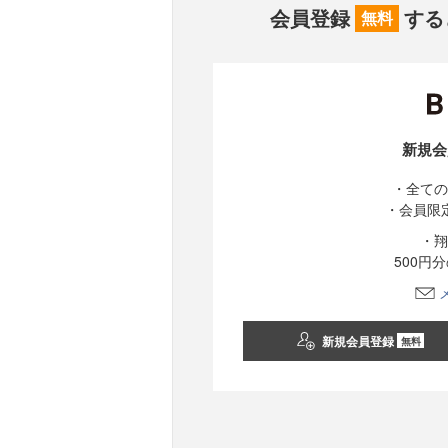
会員登録
する
無料
新規会
・全ての
・会員限
・翔
500円
新規会員登録
無料