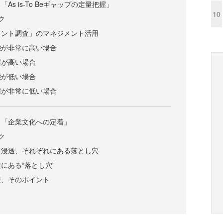
s is-To Beギャップの定量把握」
10
ク
メント調査」のマネジメント活用
態が非常に高い場合
態が高い場合
態が低い場合
態が非常に低い場合
る「企業文化への定着」
ク
と浸透、それぞれにある落とし穴
にある“落とし穴”
透、そのポイント