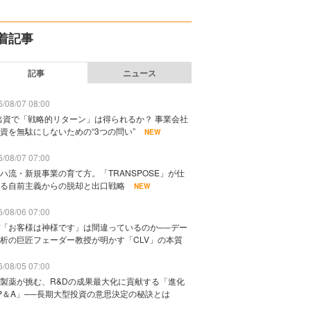
着記事
記事
ニュース
/08/07 08:00
出資で「戦略的リターン」は得られるか？ 事業会社
資を無駄にしないための“3つの問い”
NEW
/08/07 07:00
ハ流・新規事業の育て方。「TRANSPOSE」が仕
る自前主義からの脱却と出口戦略
NEW
/08/06 07:00
「お客様は神様です」は間違っているのか──デー
析の巨匠フェーダー教授が明かす「CLV」の本質
/08/05 07:00
製薬が挑む、R&Dの成果最大化に貢献する「進化
P＆A」──長期大型投資の意思決定の秘訣とは