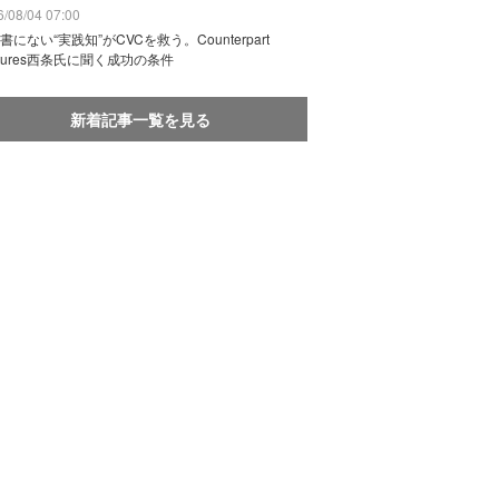
/08/04 07:00
書にない“実践知”がCVCを救う。Counterpart
ntures西条氏に聞く成功の条件
新着記事一覧を見る