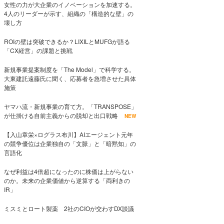
女性の力が大企業のイノベーションを加速する。
4人のリーダーが示す、組織の「構造的な壁」の
壊し方
ROIの壁は突破できるか？LIXILとMUFGが語る
「CX経営」の課題と挑戦
新規事業提案制度を「The Model」で科学する。
大東建託遠藤氏に聞く、応募者を急増させた具体
施策
ヤマハ流・新規事業の育て方。「TRANSPOSE」
が仕掛ける自前主義からの脱却と出口戦略
NEW
【入山章栄×ログラス布川】AIエージェント元年
の競争優位は企業独自の「文脈」と「暗黙知」の
言語化
なぜ利益は4倍超になったのに株価は上がらない
のか。未来の企業価値から逆算する「両利きの
IR」
ミスミとロート製薬 2社のCIOが交わすDX談議