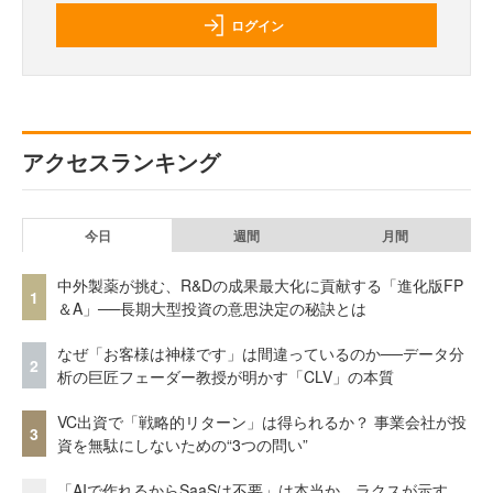
ログイン
アクセスランキング
今日
週間
月間
中外製薬が挑む、R&Dの成果最大化に貢献する「進化版FP
1
＆A」──長期大型投資の意思決定の秘訣とは
なぜ「お客様は神様です」は間違っているのか──データ分
2
析の巨匠フェーダー教授が明かす「CLV」の本質
VC出資で「戦略的リターン」は得られるか？ 事業会社が投
3
資を無駄にしないための“3つの問い”
「AIで作れるからSaaSは不要」は本当か。ラクスが示す、