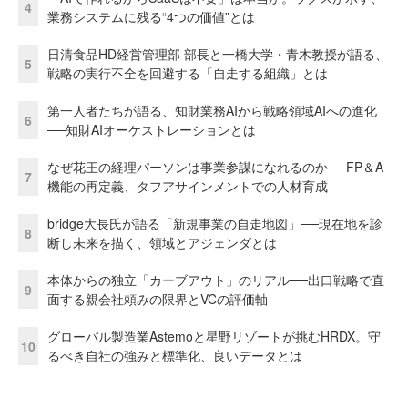
4
業務システムに残る“4つの価値”とは
日清食品HD経営管理部 部長と一橋大学・青木教授が語る、
5
戦略の実行不全を回避する「自走する組織」とは
第一人者たちが語る、知財業務AIから戦略領域AIへの進化
6
──知財AIオーケストレーションとは
なぜ花王の経理パーソンは事業参謀になれるのか──FP＆A
7
機能の再定義、タフアサインメントでの人材育成
bridge大長氏が語る「新規事業の自走地図」──現在地を診
8
断し未来を描く、領域とアジェンダとは
本体からの独立「カーブアウト」のリアル──出口戦略で直
9
面する親会社頼みの限界とVCの評価軸
グローバル製造業Astemoと星野リゾートが挑むHRDX。守
10
るべき自社の強みと標準化、良いデータとは