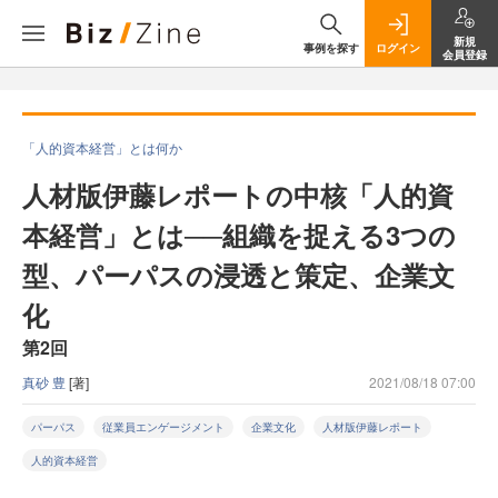
新規
事例を探す
ログイン
会員登録
「人的資本経営」とは何か
人材版伊藤レポートの中核「人的資
本経営」とは──組織を捉える3つの
型、パーパスの浸透と策定、企業文
化
第2回
真砂 豊
[著]
2021/08/18 07:00
パーパス
従業員エンゲージメント
企業文化
人材版伊藤レポート
人的資本経営