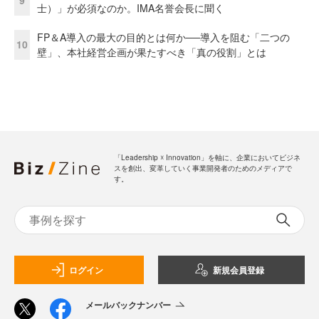
9
士）」が必須なのか。IMA名誉会長に聞く
FP＆A導入の最大の目的とは何か──導入を阻む「二つの
10
壁」、本社経営企画が果たすべき「真の役割」とは
「Leadership ☓ Innovation」を軸に、企業においてビジネ
スを創出、変革していく事業開発者のためのメディアで
す。
ログイン
新規会員登録
メールバックナンバー