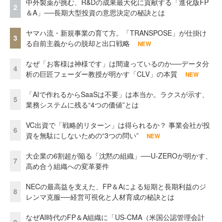
中外製薬が挑む、R&Dの成果最大化に貢献する「進化版FP
2
＆A」──長期大型投資の意思決定の秘訣とは
ヤマハ流・新規事業の育て方。「TRANSPOSE」が仕掛け
3
る自前主義からの脱却と出口戦略
NEW
なぜ「お客様は神様です」は間違っているのか──データ分
4
析の巨匠フェーダー教授が明かす「CLV」の本質
NEW
「AIで作れるからSaaSは不要」は本当か。ラクスが示す、
5
業務システムに残る“4つの価値”とは
VC出資で「戦略的リターン」は得られるか？ 事業会社が投
6
資を無駄にしないための“3つの問い”
NEW
大企業の6割超が陥る「沈黙の組織」──U-ZEROが明かす、
7
高め合う組織への変革要件
NECの最高益を支えた、FP＆Aによる短期と長期利益のジ
8
レンマ克服──経営可視化と人材育成の秘訣とは
なぜAI時代のFP＆A組織に「US-CMA（米国公認管理会計