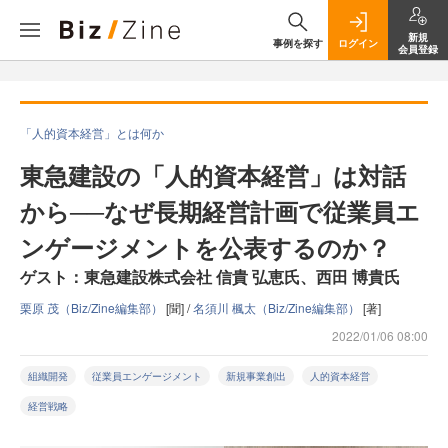
新規
事例を探す
ログイン
会員登録
「人的資本経営」とは何か
東急建設の「人的資本経営」は対話
から──なぜ長期経営計画で従業員エ
ンゲージメントを公表するのか？
ゲスト：東急建設株式会社 信貴 弘恵氏、西田 博貴氏
栗原 茂（Biz/Zine編集部）
[聞] /
名須川 楓太（Biz/Zine編集部）
[著]
2022/01/06 08:00
組織開発
従業員エンゲージメント
新規事業創出
人的資本経営
経営戦略