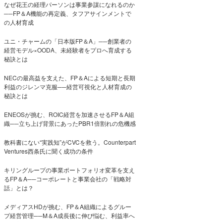
なぜ花王の経理パーソンは事業参謀になれるのか
──FP＆A機能の再定義、タフアサインメントで
の人材育成
ユニ・チャームの「日本版FP＆A」──創業者の
経営モデル×OODA、未経験者をプロへ育成する
秘訣とは
NECの最高益を支えた、FP＆Aによる短期と長期
利益のジレンマ克服──経営可視化と人材育成の
秘訣とは
ENEOSが挑む、ROIC経営を加速させるFP＆A組
織──立ち上げ背景にあったPBR1倍割れの危機感
教科書にない“実践知”がCVCを救う。Counterpart
Ventures西条氏に聞く成功の条件
キリングループの事業ポートフォリオ変革を支え
るFP＆A──コーポレートと事業会社の「戦略対
話」とは？
メディアスHDが挑む、FP＆A組織によるグルー
プ経営管理──M＆A成長後に伸び悩む、利益率へ