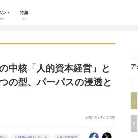
ベント
特集
の中核「人的資本経営」と
ア
3つの型、パーパスの浸透と
1
2021/08/18 07:00
2
文化
人材版伊藤レポート
人的資本経営