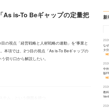
s is-To Beギャップの定量把
新
2026
目の視点「経営戦略と人材戦略の連動」を“事業と
なぜ
タ分
項では、2つ目の視点「As is-To Beギャップの
N
いう切り口から解説したい。
2026
中外
版F
N
2026
教科
Ve
ステム」という側面を持つ。
2026