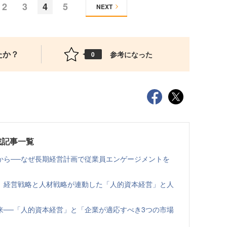
2
3
4
5
NEXT
たか？
参考になった
0
載記事一覧
から──なぜ長期経営計画で従業員エンゲージメントを
、経営戦略と人材戦略が連動した「人的資本経営」と人
来──「人的資本経営」と「企業が適応すべき3つの市場