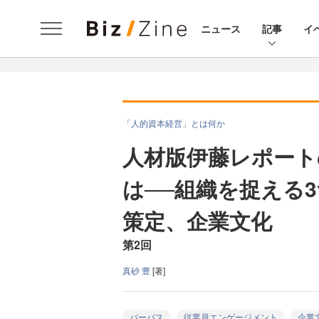
ニュース
記事
イ
「人的資本経営」とは何か
人材版伊藤レポート
は──組織を捉える
策定、企業文化
第2回
真砂 豊
[著]
パーパス
従業員エンゲージメント
企業