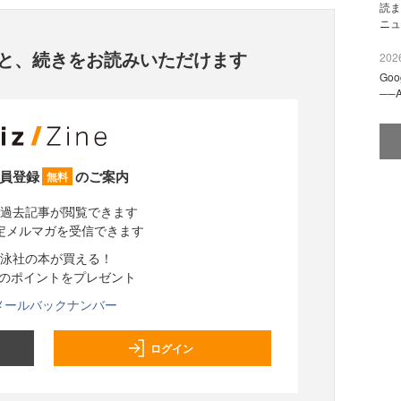
読ま
ニュ
と、
続きをお読みいただけます
2026
Go
──
員登録
のご案内
無料
過去記事が閲覧できます
定メルマガを受信できます
泳社の本が買える！
分のポイントをプレゼント
メールバックナンバー
ログイン