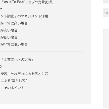
s is-To Beギャップの定量把握」
ク
10
メント調査」のマネジメント活用
態が非常に高い場合
態が高い場合
態が低い場合
態が非常に低い場合
る「企業文化への定着」
ク
と浸透、それぞれにある落とし穴
にある“落とし穴”
透、そのポイント