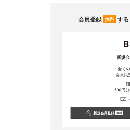
会員登録
する
無料
新規会
・全ての
・会員限
・翔
500円
新規会員登録
無料