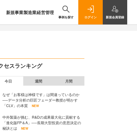
新規事業
製造業
経営管理
事例を探す
ログイン
新規
会員登録
クセスランキング
今日
週間
月間
なぜ「お客様は神様です」は間違っているのか
──データ分析の巨匠フェーダー教授が明かす
「CLV」の本質
NEW
中外製薬が挑む、R&Dの成果最大化に貢献する
「進化版FP＆A」──長期大型投資の意思決定の
秘訣とは
NEW