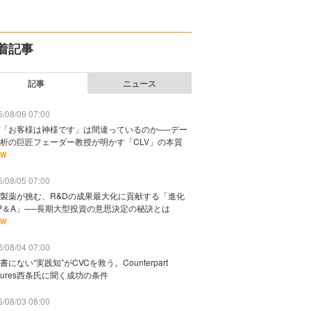
着記事
記事
ニュース
/08/06 07:00
「お客様は神様です」は間違っているのか──デー
析の巨匠フェーダー教授が明かす「CLV」の本質
EW
/08/05 07:00
製薬が挑む、R&Dの成果最大化に貢献する「進化
P＆A」──長期大型投資の意思決定の秘訣とは
EW
/08/04 07:00
書にない“実践知”がCVCを救う。Counterpart
ntures西条氏に聞く成功の条件
/08/03 08:00