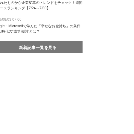
れたものから企業変革のトレンドをチェック！週間
ースランキング【7/24～7/30】
/08/03 07:00
ogle・Microsoftで学んだ「幸せなお金持ち」の条件
AI時代の“成功法則”とは？
新着記事一覧を見る