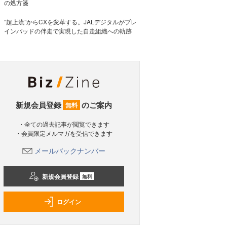
の処方箋
“超上流”からCXを変革する。JALデジタルがブレ
インパッドの伴走で実現した自走組織への軌跡
新規会員登録
のご案内
無料
・全ての過去記事が閲覧できます
・会員限定メルマガを受信できます
メールバックナンバー
新規会員登録
無料
ログイン