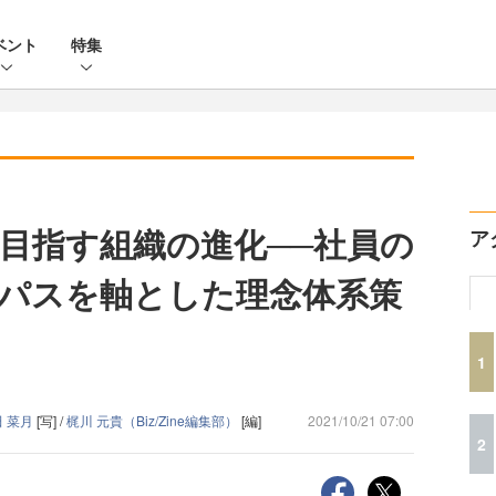
ベント
特集
目指す組織の進化──社員の
ア
パスを軸とした理念体系策
1
田 菜月
[写] /
梶川 元貴（Biz/Zine編集部）
[編]
2021/10/21 07:00
2