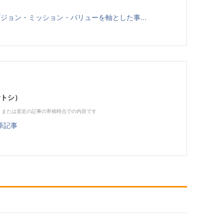
聞く、ビジョン・ミッション・バリューを軸とした事...
サトシ）
、または直近の記事の寄稿時点での内容です
筆記事