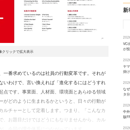
新
2026
VC
が投
像クリックで拡大表示
2026
ヤマ
掛け
、一番求めているのは社員の行動変革です。それが
ないわけで、言い換えれば「進化するにはどうすれ
2026
なぜ
起点です。事業面、人材面、環境面とあらゆる領域
タ分
ーがどのように生まれるかというと、日々の行動が
2026
カルチャーとして定着します。つまり、「こんなカ
中外
版F
で、お題目だけではどうにもなりませんから、カル
2026
が、今回の理念体系につながっています。