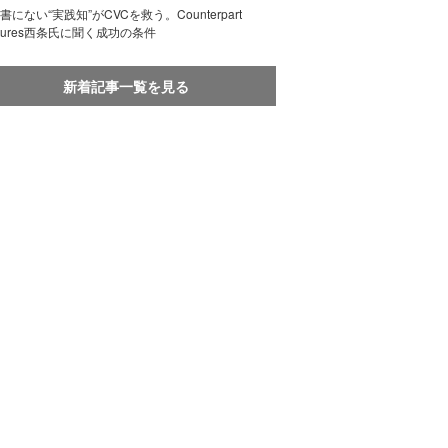
書にない“実践知”がCVCを救う。Counterpart
ntures西条氏に聞く成功の条件
新着記事一覧を見る