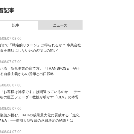
着記事
記事
ニュース
/08/07 08:00
出資で「戦略的リターン」は得られるか？ 事業会社
資を無駄にしないための“3つの問い”
/08/07 07:00
ハ流・新規事業の育て方。「TRANSPOSE」が仕
る自前主義からの脱却と出口戦略
/08/06 07:00
「お客様は神様です」は間違っているのか──デー
析の巨匠フェーダー教授が明かす「CLV」の本質
/08/05 07:00
製薬が挑む、R&Dの成果最大化に貢献する「進化
P＆A」──長期大型投資の意思決定の秘訣とは
/08/04 07:00