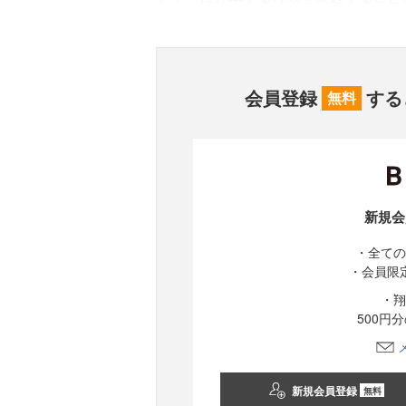
会員登録
する
無料
新規会
・全ての
・会員限
・翔
500円
新規会員登録
無料