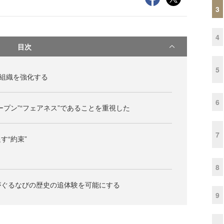
3
4
目次
5
が組織を強化する
6
ープン”“フェアネス”であることを重視した
7
す“約束”
8
がぐるなびの歴史の追体験を可能にする
9