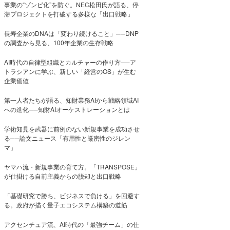
事業の“ゾンビ化”を防ぐ。NEC松田氏が語る、停
滞プロジェクトを打破する多様な「出口戦略」
長寿企業のDNAは「変わり続けること」──DNP
の調査から見る、100年企業の生存戦略
AI時代の自律型組織とカルチャーの作り方──ア
トラシアンに学ぶ、新しい「経営のOS」が生む
企業価値
第一人者たちが語る、知財業務AIから戦略領域AI
への進化──知財AIオーケストレーションとは
学術知見を武器に前例のない新規事業を成功させ
る──論文ニュース「有用性と厳密性のジレン
マ」
ヤマハ流・新規事業の育て方。「TRANSPOSE」
が仕掛ける自前主義からの脱却と出口戦略
「基礎研究で勝ち、ビジネスで負ける」を回避す
る。政府が描く量子エコシステム構築の道筋
アクセンチュア流、AI時代の「最強チーム」の仕