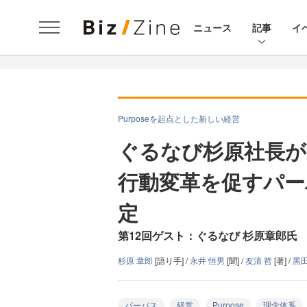
ニュース
記事
イ
Purposeを起点とした新しい経営
ぐるなび杉原社長が
行動変革を促すパー
定
第12回ゲスト：ぐるなび 杉原章郎氏
杉原 章郎
[語り手] /
永井 恒男
[聞] /
友清 哲
[著] /
黑
パーパス
経営
Purpose
理念体系