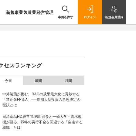
新規事業
製造業
経営管理
事例を探す
ログイン
新規
会員登録
クセスランキング
今日
週間
月間
中外製薬が挑む、R&Dの成果最大化に貢献する
「進化版FP＆A」──長期大型投資の意思決定の
秘訣とは
日清食品HD経営管理部 部長と一橋大学・青木教
授が語る、戦略の実行不全を回避する「自走する
組織」とは