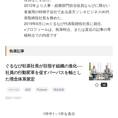
2012年より人事・総務部門担当役員ならびに障がい
㈱
者雇用の特例子会社である楽天ソシオビジネス
代
表取締役社長を務めた。
2019年6月に㈱ぐるなび代表取締役社長に就任。
※プロフィールは、執筆時点、または直近の記事の寄
稿時点での内容です
執筆記事
ぐるなび杉原社長が目指す組織の進化──
社員の行動変革を促すパーパスを軸とし
た理念体系策定
15
パーパス
経営
Purpose
理念体系
2021/10/21
1件中1～1件を表示