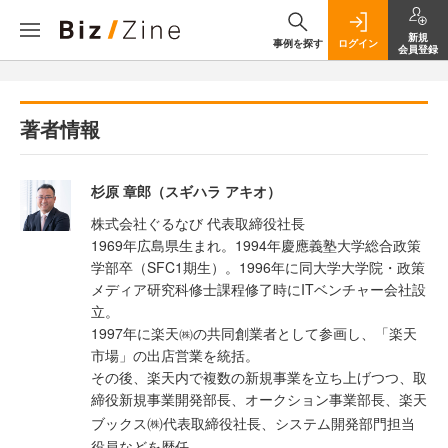
新規
事例を探す
ログイン
会員登録
著者情報
杉原 章郎（スギハラ アキオ）
株式会社ぐるなび 代表取締役社長
1969年広島県生まれ。1994年慶應義塾大学総合政策
学部卒（SFC1期生）。1996年に同大学大学院・政策
メディア研究科修士課程修了時にITベンチャー会社設
立。
1997年に楽天㈱の共同創業者として参画し、「楽天
市場」の出店営業を統括。
その後、楽天内で複数の新規事業を立ち上げつつ、取
締役新規事業開発部長、オークション事業部長、楽天
㈱
ブックス
代表取締役社長、システム開発部門担当
役員などを歴任。