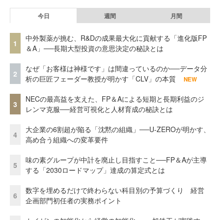
今日
週間
月間
中外製薬が挑む、R&Dの成果最大化に貢献する「進化版FP
1
＆A」──長期大型投資の意思決定の秘訣とは
なぜ「お客様は神様です」は間違っているのか──データ分
2
析の巨匠フェーダー教授が明かす「CLV」の本質
NEW
NECの最高益を支えた、FP＆Aによる短期と長期利益のジ
3
レンマ克服──経営可視化と人材育成の秘訣とは
大企業の6割超が陥る「沈黙の組織」──U-ZEROが明かす、
4
高め合う組織への変革要件
味の素グループが中計を廃止し目指すこと──FP＆Aが主導
5
する「2030ロードマップ」達成の算定式とは
数字を埋めるだけで終わらない科目別の予算づくり 経営
6
企画部門初任者の実務ポイント