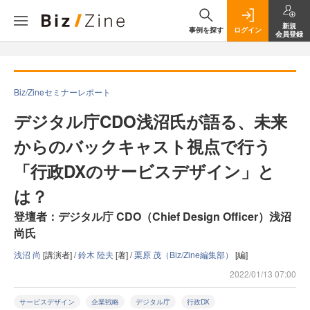
新規
事例を探す
ログイン
会員登録
Biz/Zineセミナーレポート
デジタル庁CDO浅沼氏が語る、未来
からのバックキャスト視点で行う
「行政DXのサービスデザイン」と
は？
登壇者：デジタル庁 CDO（Chief Design Officer）浅沼
尚氏
浅沼 尚
[講演者] /
鈴木 陸夫
[著] /
栗原 茂（Biz/Zine編集部）
[編]
2022/01/13 07:00
サービスデザイン
企業戦略
デジタル庁
行政DX