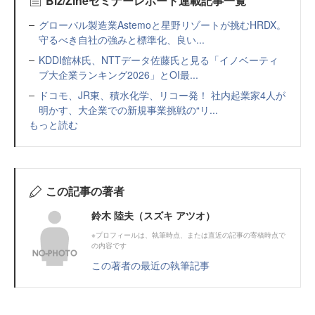
Biz/Zineセミナーレポート連載記事一覧
グローバル製造業Astemoと星野リゾートが挑むHRDX。
守るべき自社の強みと標準化、良い...
KDDI館林氏、NTTデータ佐藤氏と見る「イノベーティ
ブ大企業ランキング2026」とOI最...
ドコモ、JR東、積水化学、リコー発！ 社内起業家4人が
明かす、大企業での新規事業挑戦の“リ...
もっと読む
この記事の著者
鈴木 陸夫（スズキ アツオ）
※プロフィールは、執筆時点、または直近の記事の寄稿時点で
の内容です
この著者の最近の執筆記事