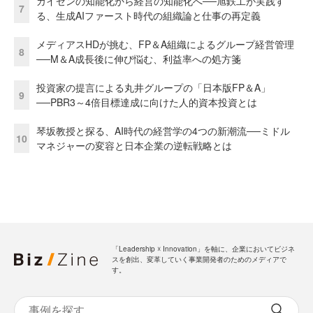
カイゼンの知能化から経営の知能化へ──旭鉄工が実践す
7
る、生成AIファースト時代の組織論と仕事の再定義
メディアスHDが挑む、FP＆A組織によるグループ経営管理
8
──M＆A成長後に伸び悩む、利益率への処方箋
投資家の提言による丸井グループの「日本版FP＆A」
9
──PBR3～4倍目標達成に向けた人的資本投資とは
琴坂教授と探る、AI時代の経営学の4つの新潮流──ミドル
10
マネジャーの変容と日本企業の逆転戦略とは
「Leadership ☓ Innovation」を軸に、企業においてビジネ
スを創出、変革していく事業開発者のためのメディアで
す。