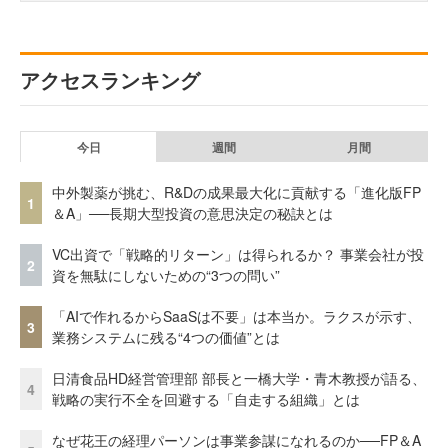
アクセスランキング
今日
週間
月間
中外製薬が挑む、R&Dの成果最大化に貢献する「進化版FP
1
＆A」──長期大型投資の意思決定の秘訣とは
VC出資で「戦略的リターン」は得られるか？ 事業会社が投
2
資を無駄にしないための“3つの問い”
「AIで作れるからSaaSは不要」は本当か。ラクスが示す、
3
業務システムに残る“4つの価値”とは
日清食品HD経営管理部 部長と一橋大学・青木教授が語る、
4
戦略の実行不全を回避する「自走する組織」とは
なぜ花王の経理パーソンは事業参謀になれるのか──FP＆A