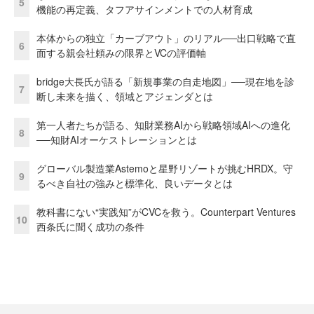
5
機能の再定義、タフアサインメントでの人材育成
本体からの独立「カーブアウト」のリアル──出口戦略で直
6
面する親会社頼みの限界とVCの評価軸
bridge大長氏が語る「新規事業の自走地図」──現在地を診
7
断し未来を描く、領域とアジェンダとは
第一人者たちが語る、知財業務AIから戦略領域AIへの進化
8
──知財AIオーケストレーションとは
グローバル製造業Astemoと星野リゾートが挑むHRDX。守
9
るべき自社の強みと標準化、良いデータとは
教科書にない“実践知”がCVCを救う。Counterpart Ventures
10
西条氏に聞く成功の条件