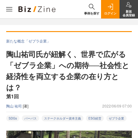
新規
事例を探す
ログイン
会員登録
新たな概念「ゼブラ企業」
陶山祐司氏が紐解く、世界で広がる
「ゼブラ企業」への期待──社会性と
経済性を両立する企業の在り方と
は？
第1回
陶山 祐司
[著]
2022/06/09 07:00
SDGs
パーパス
ステークホルダー資本主義
ESG経営
ゼブラ企業