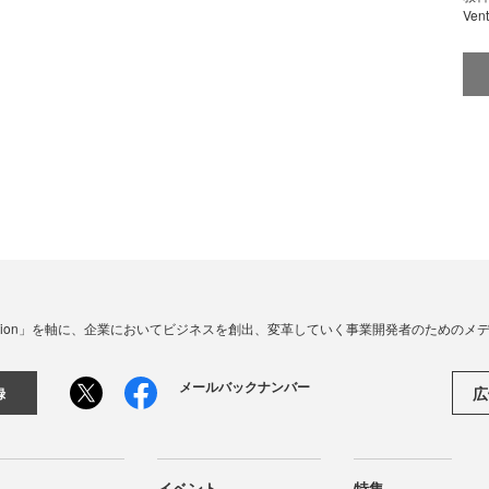
Ve
☓ Innovation」を軸に、企業においてビジネスを創出、変革していく事業開発者のための
メールバックナンバー
広
録
イベント
特集