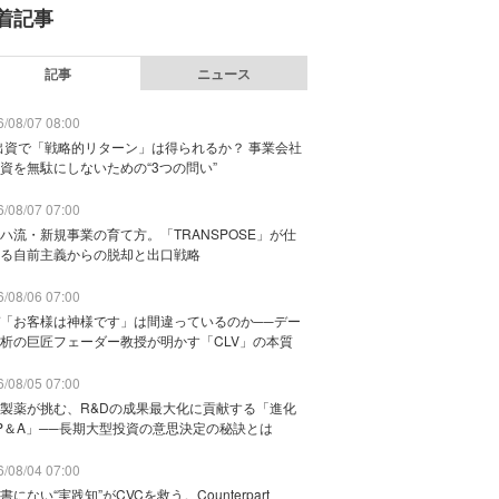
着記事
記事
ニュース
/08/07 08:00
出資で「戦略的リターン」は得られるか？ 事業会社
資を無駄にしないための“3つの問い”
/08/07 07:00
ハ流・新規事業の育て方。「TRANSPOSE」が仕
る自前主義からの脱却と出口戦略
/08/06 07:00
「お客様は神様です」は間違っているのか──デー
析の巨匠フェーダー教授が明かす「CLV」の本質
/08/05 07:00
製薬が挑む、R&Dの成果最大化に貢献する「進化
P＆A」──長期大型投資の意思決定の秘訣とは
/08/04 07:00
書にない“実践知”がCVCを救う。Counterpart