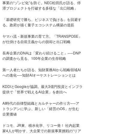
事業の“ゾンビ化”を防ぐ。NEC松田氏が語る、停
滞プロジェクトを打破する多様な「出口戦略」
「基礎研究で勝ち、ビジネスで負ける」を回避す
る。政府が描く量子エコシステム構築の道筋
ヤマハ流・新規事業の育て方。「TRANSPOSE」
が仕掛ける自前主義からの脱却と出口戦略
長寿企業のDNAは「変わり続けること」──DNP
の調査から見る、100年企業の生存戦略
第一人者たちが語る、知財業務AIから戦略領域AI
への進化──知財AIオーケストレーションとは
KDDIとGoogleが協調。最大3億円投資とインフラ
提供で「世界で戦えるAI企業」を創出へ
AI時代の自律型組織とカルチャーの作り方──ア
トラシアンに学ぶ、新しい「経営のOS」が生む
企業価値
ドコモ、JR東、積水化学、リコー発！ 社内起業
家4人が明かす、大企業での新規事業挑戦の“リア