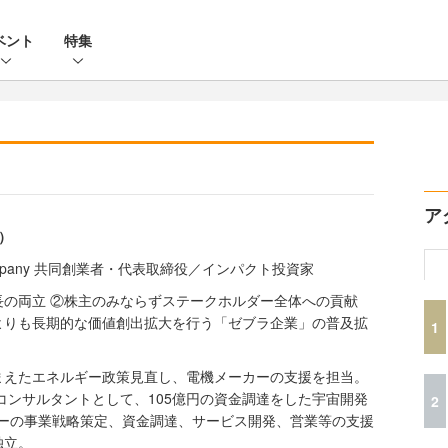
ベント
特集
ア
）
 Company 共同創業者・代表取締役／インパクト投資家
長の両立 ②株主のみならずステークホルダー全体への貢献
よりも長期的な価値創出拡大を行う「ゼブラ企業」の普及拡
1
踏まえたエネルギー政策見直し、電機メーカーの支援を担当。
コンサルタントとして、105億円の資金調達をした宇宙開発
2
ャーの事業戦略策定、資金調達、サービス開発、営業等の支援
独立。