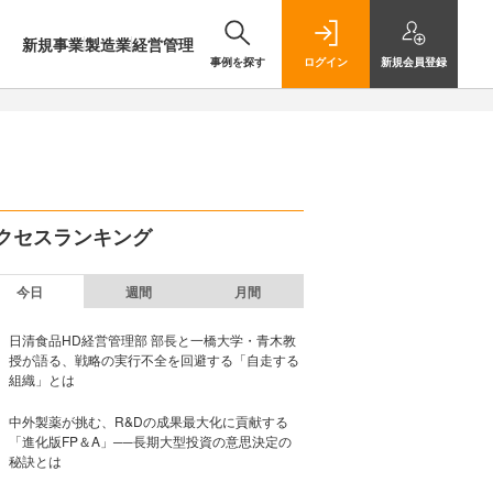
新規事業
製造業
経営管理
事例を探す
ログイン
新規
会員登録
クセスランキング
今日
週間
月間
日清食品HD経営管理部 部長と一橋大学・青木教
授が語る、戦略の実行不全を回避する「自走する
組織」とは
中外製薬が挑む、R&Dの成果最大化に貢献する
「進化版FP＆A」──長期大型投資の意思決定の
秘訣とは