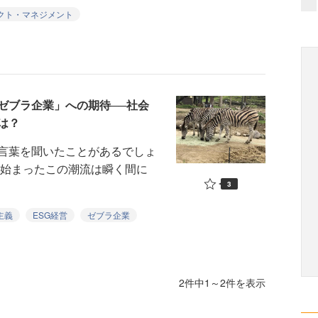
クト・マネジメント
ゼブラ企業」への期待──社会
は？
言葉を聞いたことがあるでしょ
ら始まったこの潮流は瞬く間に
3
主義
ESG経営
ゼブラ企業
2件中1～2件を表示