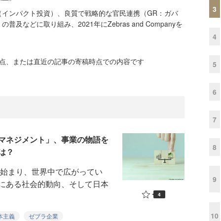
3
（インパクト投資）、良質で戦略的な官民連携（GR：ガバ
及などに取り組み、2021年にZebras and Companyを
4
時点、または直近の記事の寄稿時点での内容です
5
6
7
マネジメント」、事業の物語を
8
は？
ら始まり、世界中で広がってい
9
にある社会的動向、そして日本
4
10
本主義
ゼブラ企業