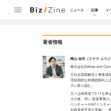
ニュース
記事
イ
著者情報
陶山 祐司（スヤマ ユウジ
株式会社Zebras and
①社会課題解決と事業成
③短期的な時価総額向上
大に取り組む。
元々は経産省で3.11を
その後、VC／新規事業の
ベンチャーやIoTベンチ
や政策提言等を実施し、