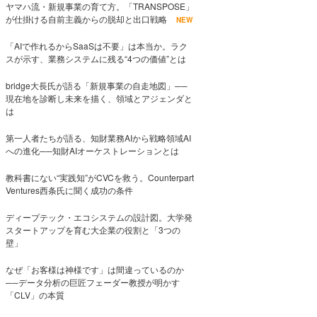
ヤマハ流・新規事業の育て方。「TRANSPOSE」
が仕掛ける自前主義からの脱却と出口戦略
NEW
「AIで作れるからSaaSは不要」は本当か。ラク
スが示す、業務システムに残る“4つの価値”とは
bridge大長氏が語る「新規事業の自走地図」──
現在地を診断し未来を描く、領域とアジェンダと
は
第一人者たちが語る、知財業務AIから戦略領域AI
への進化──知財AIオーケストレーションとは
教科書にない“実践知”がCVCを救う。Counterpart
Ventures西条氏に聞く成功の条件
ディープテック・エコシステムの設計図。大学発
スタートアップを育む大企業の役割と「3つの
壁」
なぜ「お客様は神様です」は間違っているのか
──データ分析の巨匠フェーダー教授が明かす
「CLV」の本質