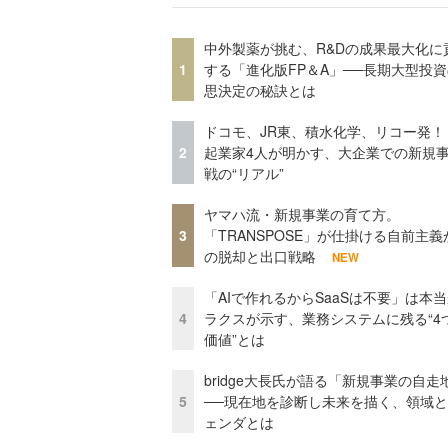
中外製薬が挑む、R&Dの成果最大化に
1
する「進化版FP＆A」──長期大型投
思決定の秘訣とは
ドコモ、JR東、積水化学、リコー発！
2
起業家4人が明かす、大企業での新規
戦の“リアル”
ヤマハ流・新規事業の育て方。
3
「TRANSPOSE」が仕掛ける自前主義
の脱却と出口戦略
NEW
「AIで作れるからSaaSは不要」は本
4
ラクスが示す、業務システムに残る“4
価値”とは
bridge大長氏が語る「新規事業の自走
5
──現在地を診断し未来を描く、領域
ェンダとは