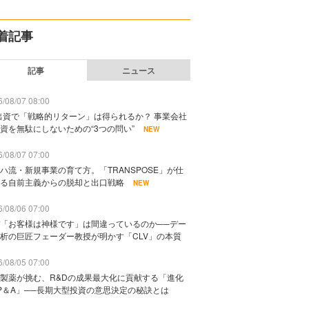
着記事
記事
ニュース
/08/07 08:00
出資で「戦略的リターン」は得られるか？ 事業会社
資を無駄にしないための“3つの問い”
NEW
/08/07 07:00
ハ流・新規事業の育て方。「TRANSPOSE」が仕
る自前主義からの脱却と出口戦略
NEW
/08/06 07:00
「お客様は神様です」は間違っているのか──デー
析の巨匠フェーダー教授が明かす「CLV」の本質
/08/05 07:00
製薬が挑む、R&Dの成果最大化に貢献する「進化
P＆A」──長期大型投資の意思決定の秘訣とは