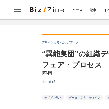
ニュース
記事
イ
デザイン思考×ビッグデータ
“異能集団”の組織
フェア・プロセス
第6回
安松 健
[著]
デザイン思考
データ・アナリティクス