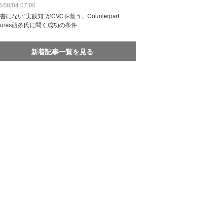
/08/04 07:00
書にない“実践知”がCVCを救う。Counterpart
ntures西条氏に聞く成功の条件
新着記事一覧を見る