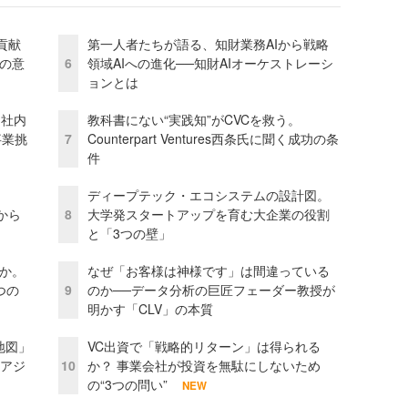
貢献
第一人者たちが語る、知財業務AIから戦略
資の意
6
領域AIへの進化──知財AIオーケストレーシ
ョンとは
 社内
教科書にない“実践知”がCVCを救う。
事業挑
7
Counterpart Ventures西条氏に聞く成功の条
件
ディープテック・エコシステムの設計図。
から
8
大学発スタートアップを育む大企業の役割
と「3つの壁」
当か。
なぜ「お客様は神様です」は間違っている
つの
9
のか──データ分析の巨匠フェーダー教授が
明かす「CLV」の本質
地図」
VC出資で「戦略的リターン」は得られる
とアジ
10
か？ 事業会社が投資を無駄にしないため
の“3つの問い”
NEW