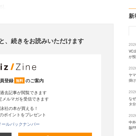
]。
新
と、
続きをお読みいただけます
2026
VC
が投
2026
ヤマ
員登録
のご案内
掛け
無料
2026
過去記事が閲覧できます
定メルマガを受信できます
なぜ
タ分
泳社の本が買える！
分のポイントをプレゼント
2026
中外
メールバックナンバー
版F