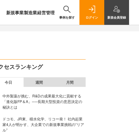
新規事業
製造業
経営管理
事例を探す
ログイン
新規
会員登録
クセスランキング
今日
週間
月間
中外製薬が挑む、R&Dの成果最大化に貢献する
「進化版FP＆A」──長期大型投資の意思決定の
秘訣とは
ドコモ、JR東、積水化学、リコー発！ 社内起業
家4人が明かす、大企業での新規事業挑戦の“リア
ル”