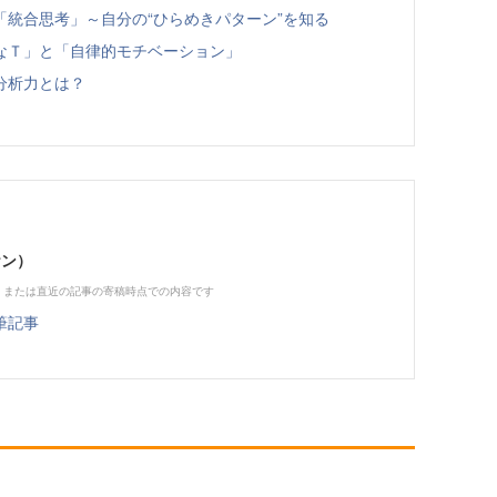
統合思考」～自分の“ひらめきパターン”を知る
なＴ」と「自律的モチベーション」
分析力とは？
ケン）
、または直近の記事の寄稿時点での内容です
筆記事