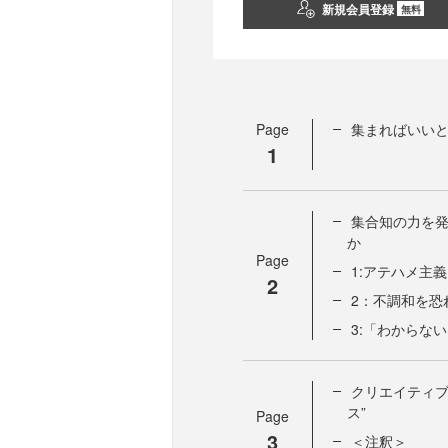
新規会員登録
無料
Page
集まればいいと
1
集合知の力を
か
Page
1:アテハメ主
2
2：不調和を恐
3:「わからな
クリエイティブ
ス”
Page
3
＜注釈＞