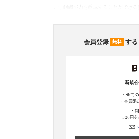
こす組織能力を醸成することができる[5
会員登録
する
無料
新規会
・全ての
・会員限
・翔
500円