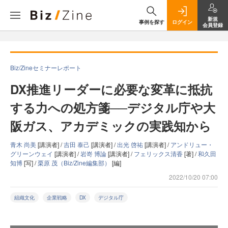
新規
事例を探す
ログイン
会員登録
Biz/Zineセミナーレポート
DX推進リーダーに必要な変革に抵抗
する力への処方箋──デジタル庁や大
阪ガス、アカデミックの実践知から
青木 尚美
[講演者] /
吉田 泰己
[講演者] /
出光 啓祐
[講演者] /
アンドリュー・
グリーンウェイ
[講演者] /
岩嵜 博論
[講演者] /
フェリックス清香
[著] /
和久田
知博
[写] /
栗原 茂（Biz/Zine編集部）
[編]
2022/10/20 07:00
組織文化
企業戦略
DX
デジタル庁