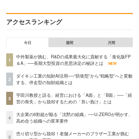
アクセスランキング
今日
週間
月間
中外製薬が挑む、R&Dの成果最大化に貢献する「進化版FP
1
＆A」──長期大型投資の意思決定の秘訣とは
NEW
ダイキン工業の知財AI活用──“防衛型”から“戦略型”へと変貌
2
する、伴走型の知財組織とは
宇田川教授と語る、経営における「A面」と「B面」──「経
3
営の喪失」から脱却するための「良い負け」とは
大企業の6割超が陥る「沈黙の組織」──U-ZEROが明かす、
4
高め合う組織への変革要件
売り切り型から脱却！老舗メーカーのブラザー工業が挑む
5