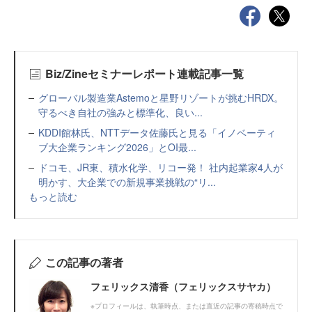
Biz/Zineセミナーレポート連載記事一覧
グローバル製造業Astemoと星野リゾートが挑むHRDX。
守るべき自社の強みと標準化、良い...
KDDI館林氏、NTTデータ佐藤氏と見る「イノベーティ
ブ大企業ランキング2026」とOI最...
ドコモ、JR東、積水化学、リコー発！ 社内起業家4人が
明かす、大企業での新規事業挑戦の“リ...
もっと読む
この記事の著者
フェリックス清香（フェリックスサヤカ）
※プロフィールは、執筆時点、または直近の記事の寄稿時点で