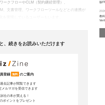
のAribaワークフローやCLM（契約継続管理）、
版F
ャーCRM、文書管理、ワークフローツールなどとの連携が
2026
教科
化を実現しているユーザーもいます。
Ve
と、
続きをお読みいただけます
員登録
のご案内
無料
過去記事が閲覧できます
定メルマガを受信できます
泳社の本が買える！
分のポイントをプレゼント