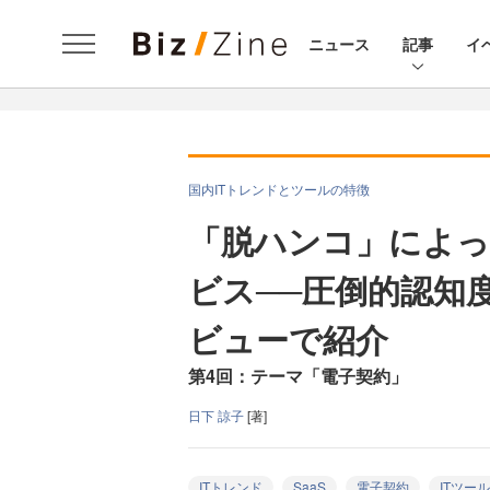
ニュース
記事
イ
国内ITトレンドとツールの特徴
「脱ハンコ」によっ
ビス──圧倒的認知
ビューで紹介
第4回：テーマ「電子契約」
日下 諒子
[著]
ITトレンド
SaaS
電子契約
ITツール