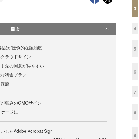
3
4
目次
製品が圧倒的な認知度
5
いクラウドサイン
相手先の同意が得やすい
6
能な料金プラン
に課題
7
が強みのGMOサイン
ッケージに
8
Adobe Acrobat Sign
9