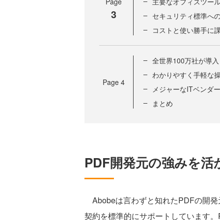
Page
主要なオフィスツール
3
セキュリティ標準へ
コストと使い勝手に
全世界100万社が導
わかりやすく手軽な
Page
4
メジャーなITベンダ
まとめ
PDF開発元の強みを活かした
Abobeは言わずと知れたPDFの開
契約を標準的にサポートしています。PD