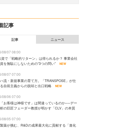
着記事
記事
ニュース
/08/07 08:00
出資で「戦略的リターン」は得られるか？ 事業会社
資を無駄にしないための“3つの問い”
NEW
/08/07 07:00
ハ流・新規事業の育て方。「TRANSPOSE」が仕
る自前主義からの脱却と出口戦略
NEW
/08/06 07:00
「お客様は神様です」は間違っているのか──デー
析の巨匠フェーダー教授が明かす「CLV」の本質
/08/05 07:00
製薬が挑む、R&Dの成果最大化に貢献する「進化