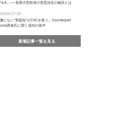
P＆A」──長期大型投資の意思決定の秘訣とは
/08/04 07:00
書にない“実践知”がCVCを救う。Counterpart
ntures西条氏に聞く成功の条件
新着記事一覧を見る