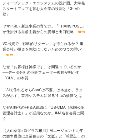
ディープテック・エコシステムの設計図。大学発
スタートアップを育む大企業の役割と「3つの
壁」
ヤマハ流・新規事業の育て方。「TRANSPOSE」
が仕掛ける自前主義からの脱却と出口戦略
NEW
VC出資で「戦略的リターン」は得られるか？ 事
業会社が投資を無駄にしないための“3つの問い”
NEW
なぜ「お客様は神様です」は間違っているのか
──データ分析の巨匠フェーダー教授が明かす
「CLV」の本質
「AIで作れるからSaaSは不要」は本当か。ラク
スが示す、業務システムに残る“4つの価値”とは
なぜAI時代のFP＆A組織に「US-CMA（米国公認
管理会計士）」が必須なのか。IMA名誉会長に聞
く
【入山章栄×ログラス布川】AIエージェント元年
の競争優位は企業独自の「文脈」と「暗黙知」の