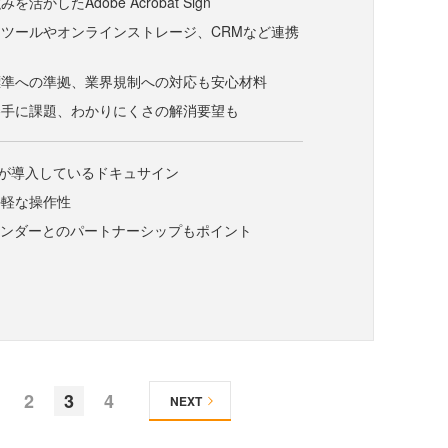
活かしたAdobe Acrobat Sign
ツールやオンラインストレージ、CRMなど連携
標準への準拠、業界規制への対応も安心材料
勝手に課題、わかりにくさの解消要望も
社が導入しているドキュサイン
手軽な操作性
ベンダーとのパートナーシップもポイント
2
3
4
NEXT