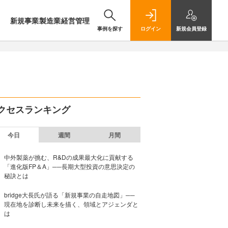
新規事業
製造業
経営管理
事例を探す
ログイン
新規
会員登録
クセスランキング
今日
週間
月間
中外製薬が挑む、R&Dの成果最大化に貢献する
「進化版FP＆A」──長期大型投資の意思決定の
秘訣とは
bridge大長氏が語る「新規事業の自走地図」──
現在地を診断し未来を描く、領域とアジェンダと
は