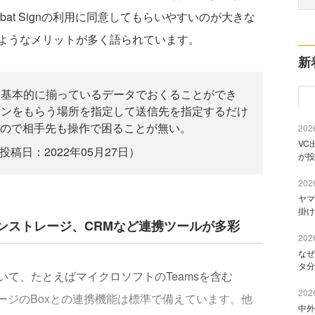
obat Signの利用に同意してもらいやすいのが大きな
ようなメリットが多く語られています。
新
も基本的に揃っているデータでおくることができ
インをもらう場所を指定して送信先を指定するだけ
いので相手先も操作で困ることが無い。
2026
VC
投稿日：2022年05月27日）
が投
2026
ヤマ
掛け
ンストレージ、CRMなど連携ツールが多彩
2026
なぜ
タ分
て、たとえばマイクロソフトのTeamsを含む
2026
ンストレージのBoxとの連携機能は標準で備えています。他
中外