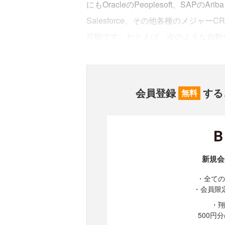
にもOracleのPeoplesoft、SAP
Salesforce、その他各種のメジ
可能です。たとえば、次のような自動
会員登録
する
無料
新規会
・全ての
・会員限
・翔
500円