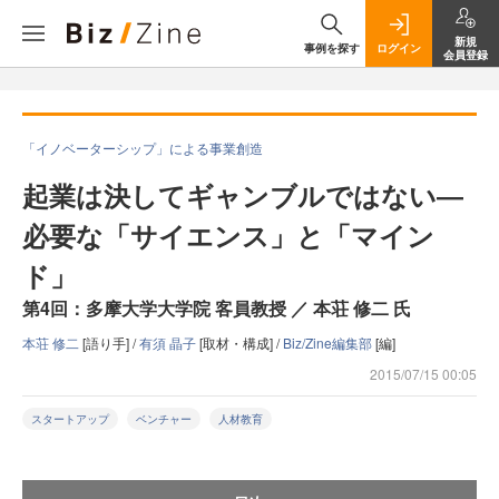
新規
事例を探す
ログイン
会員登録
「イノベーターシップ」による事業創造
起業は決してギャンブルではない―
必要な「サイエンス」と「マイン
ド」
第4回：多摩大学大学院 客員教授 ／ 本荘 修二 氏
本荘 修二
[語り手] /
有須 晶子
[取材・構成] /
Biz/Zine編集部
[編]
2015/07/15 00:05
スタートアップ
ベンチャー
人材教育