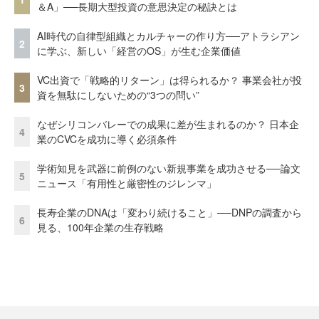
＆A」──長期大型投資の意思決定の秘訣とは
AI時代の自律型組織とカルチャーの作り方──アトラシアン
2
に学ぶ、新しい「経営のOS」が生む企業価値
VC出資で「戦略的リターン」は得られるか？ 事業会社が投
3
資を無駄にしないための“3つの問い”
なぜシリコンバレーでの成果に差が生まれるのか？ 日本企
4
業のCVCを成功に導く必須条件
学術知見を武器に前例のない新規事業を成功させる──論文
5
ニュース「有用性と厳密性のジレンマ」
長寿企業のDNAは「変わり続けること」──DNPの調査から
6
見る、100年企業の生存戦略