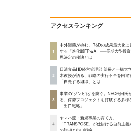
アクセスランキング
中外製薬が挑む、R&Dの成果最大化に
1
する「進化版FP＆A」──長期大型投
思決定の秘訣とは
日清食品HD経営管理部 部長と一橋大
2
木教授が語る、戦略の実行不全を回避
「自走する組織」とは
事業の“ゾンビ化”を防ぐ。NEC松田氏
3
る、停滞プロジェクトを打破する多様
「出口戦略」
ヤマハ流・新規事業の育て方。
4
「TRANSPOSE」が仕掛ける自前主義
の脱却と出口戦略