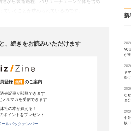
源調達から製造過程、バリューチェーン全体を含め
けていくことが求められているのです。
新
と、
続きをお読みいただけます
2026
VC
が投
2026
ヤマ
掛け
員登録
のご案内
無料
2026
過去記事が閲覧できます
なぜ
定メルマガを受信できます
タ分
泳社の本が買える！
2026
分のポイントをプレゼント
中外
版F
メールバックナンバー