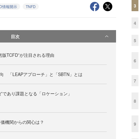
3
FD情報開示
TNFD
4
目次
5
自然版TCFD”が注目される理由
6
向 「LEAPアプローチ」と「SBTN」とは
7
特徴”であり課題となる「ロケーション」
8
評価機関からの関心は？
9