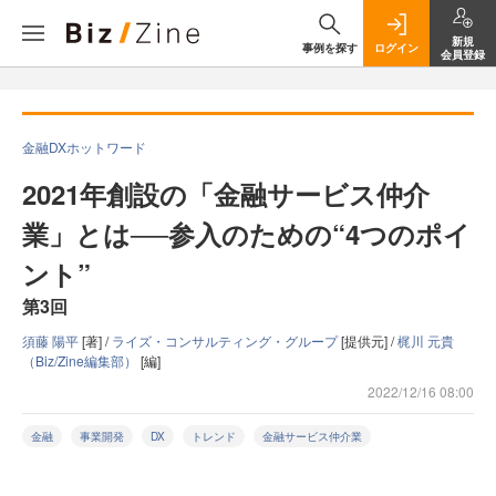
新規
事例を探す
ログイン
会員登録
金融DXホットワード
2021年創設の「金融サービス仲介
業」とは──参入のための“4つのポイ
ント”
第3回
須藤 陽平
[著] /
ライズ・コンサルティング・グループ
[提供元] /
梶川 元貴
（Biz/Zine編集部）
[編]
2022/12/16 08:00
金融
事業開発
DX
トレンド
金融サービス仲介業