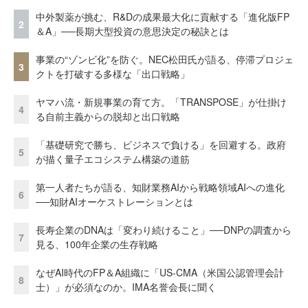
中外製薬が挑む、R&Dの成果最大化に貢献する「進化版FP
2
＆A」──長期大型投資の意思決定の秘訣とは
事業の“ゾンビ化”を防ぐ。NEC松田氏が語る、停滞プロジェ
3
クトを打破する多様な「出口戦略」
ヤマハ流・新規事業の育て方。「TRANSPOSE」が仕掛け
4
る自前主義からの脱却と出口戦略
「基礎研究で勝ち、ビジネスで負ける」を回避する。政府
5
が描く量子エコシステム構築の道筋
第一人者たちが語る、知財業務AIから戦略領域AIへの進化
6
──知財AIオーケストレーションとは
長寿企業のDNAは「変わり続けること」──DNPの調査から
7
見る、100年企業の生存戦略
なぜAI時代のFP＆A組織に「US-CMA（米国公認管理会計
8
士）」が必須なのか。IMA名誉会長に聞く