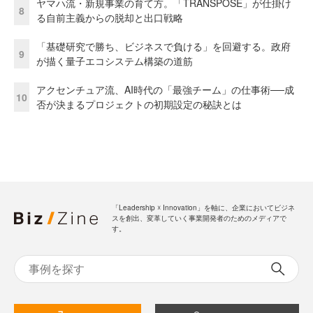
ヤマハ流・新規事業の育て方。「TRANSPOSE」が仕掛け
8
る自前主義からの脱却と出口戦略
「基礎研究で勝ち、ビジネスで負ける」を回避する。政府
9
が描く量子エコシステム構築の道筋
アクセンチュア流、AI時代の「最強チーム」の仕事術──成
10
否が決まるプロジェクトの初期設定の秘訣とは
「Leadership ☓ Innovation」を軸に、企業においてビジネ
スを創出、変革していく事業開発者のためのメディアで
す。