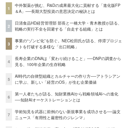
中外製薬が挑む、R&Dの成果最大化に貢献する「進化版FP
1
＆A」──長期大型投資の意思決定の秘訣とは
日清食品HD経営管理部 部長と一橋大学・青木教授が語る、
2
戦略の実行不全を回避する「自走する組織」とは
事業の“ゾンビ化”を防ぐ。NEC松田氏が語る、停滞プロジェ
3
クトを打破する多様な「出口戦略」
長寿企業のDNAは「変わり続けること」──DNPの調査から
4
見る、100年企業の生存戦略
AI時代の自律型組織とカルチャーの作り方──アトラシアン
5
に学ぶ、新しい「経営のOS」が生む企業価値
第一人者たちが語る、知財業務AIから戦略領域AIへの進化
6
──知財AIオーケストレーションとは
学術知見を武器に前例のない新規事業を成功させる──論文
7
ニュース「有用性と厳密性のジレンマ」