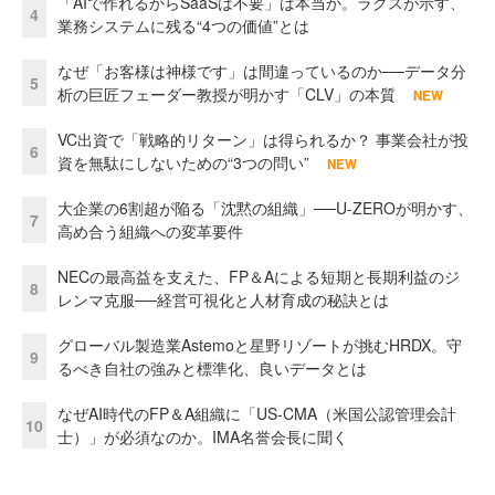
「AIで作れるからSaaSは不要」は本当か。ラクスが示す、
4
業務システムに残る“4つの価値”とは
なぜ「お客様は神様です」は間違っているのか──データ分
5
析の巨匠フェーダー教授が明かす「CLV」の本質
NEW
VC出資で「戦略的リターン」は得られるか？ 事業会社が投
6
資を無駄にしないための“3つの問い”
NEW
大企業の6割超が陥る「沈黙の組織」──U-ZEROが明かす、
7
高め合う組織への変革要件
NECの最高益を支えた、FP＆Aによる短期と長期利益のジ
8
レンマ克服──経営可視化と人材育成の秘訣とは
グローバル製造業Astemoと星野リゾートが挑むHRDX。守
9
るべき自社の強みと標準化、良いデータとは
なぜAI時代のFP＆A組織に「US-CMA（米国公認管理会計
10
士）」が必須なのか。IMA名誉会長に聞く