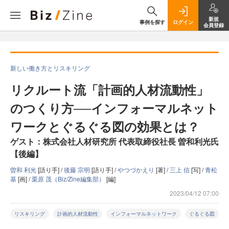
新規
事例を探す
ログイン
会員登録
新しい働き方とリスキリング
リクルート流「計画的人材流動性」
のつくり方──インフォーマルネット
ワークとぐるぐる図の効果とは？
ゲスト：株式会社人材研究所 代表取締役社長 曽和利光氏
【後編】
曽和 利光
[語り手] /
後藤 宗明
[語り手] /
やつづかえり
[著] /
三上 信
[写] /
青松
基
[画] /
栗原 茂（Biz/Zine編集部）
[編]
2023/04/12 07:00
リスキリング
計画的人材流動性
インフォーマルネットワーク
ぐるぐる図