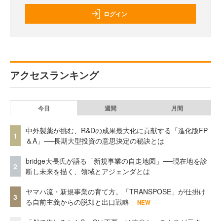
ログイン
アクセスランキング
今日
週間
月間
中外製薬が挑む、R&Dの成果最大化に貢献する「進化版FP
1
＆A」──長期大型投資の意思決定の秘訣とは
bridge大長氏が語る「新規事業の自走地図」──現在地を診
2
断し未来を描く、領域とアジェンダとは
ヤマハ流・新規事業の育て方。「TRANSPOSE」が仕掛け
3
る自前主義からの脱却と出口戦略
NEW