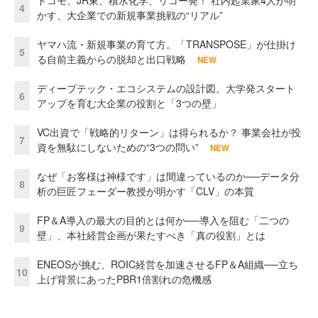
ドコモ、JR東、積水化学、リコー発！ 社内起業家4人が明
4
かす、大企業での新規事業挑戦の“リアル”
ヤマハ流・新規事業の育て方。「TRANSPOSE」が仕掛け
5
る自前主義からの脱却と出口戦略
NEW
ディープテック・エコシステムの設計図。大学発スタート
6
アップを育む大企業の役割と「3つの壁」
VC出資で「戦略的リターン」は得られるか？ 事業会社が投
7
資を無駄にしないための“3つの問い”
NEW
なぜ「お客様は神様です」は間違っているのか──データ分
8
析の巨匠フェーダー教授が明かす「CLV」の本質
FP＆A導入の最大の目的とは何か──導入を阻む「二つの
9
壁」、本社経営企画が果たすべき「真の役割」とは
ENEOSが挑む、ROIC経営を加速させるFP＆A組織──立ち
10
上げ背景にあったPBR1倍割れの危機感