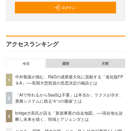
ログイン
アクセスランキング
今日
週間
月間
中外製薬が挑む、R&Dの成果最大化に貢献する「進化版FP
1
＆A」──長期大型投資の意思決定の秘訣とは
「AIで作れるからSaaSは不要」は本当か。ラクスが示す、
2
業務システムに残る“4つの価値”とは
bridge大長氏が語る「新規事業の自走地図」──現在地を診
3
断し未来を描く、領域とアジェンダとは