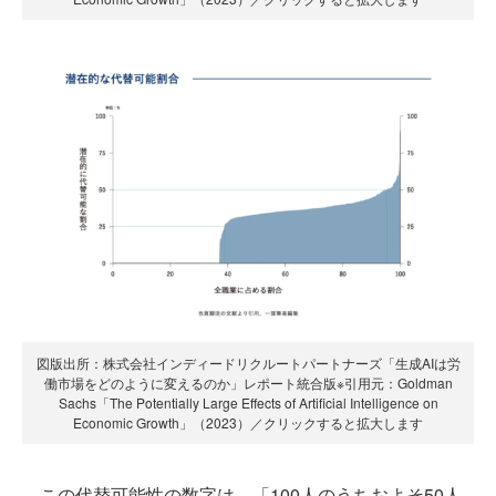
図版出所：株式会社インディードリクルートパートナーズ「生成AIは労
働市場をどのように変えるのか」レポート統合版※引用元：Goldman
Sachs「The Potentially Large Effects of Artificial Intelligence on
Economic Growth」（2023）／クリックすると拡大します
この代替可能性の数字は、「100人のうちおよそ50人