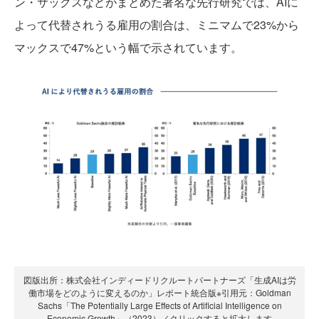
ン・サックスなどがまとめた著名な先行研究では、AIに
よって代替されうる雇用の割合は、ミニマムで23%から
マックスで47%という幅で示されています。
図版出所：株式会社インディードリクルートパートナーズ「生成AIは労
働市場をどのように変えるのか」レポート統合版※引用元：Goldman
Sachs「The Potentially Large Effects of Artificial Intelligence on
Economic Growth」（2023）／クリックすると拡大します