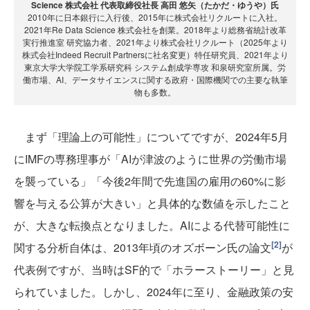
Science 株式会社 代表取締役社長 高田 悠矢（たかだ・ゆうや）氏
2010年に日本銀行に入行後、2015年に株式会社リクルートに入社。
2021年Re Data Science 株式会社を創業。2018年より総務省統計改革
実行推進室 研究協力者、2021年より株式会社リクルート（2025年より
株式会社Indeed Recruit Partnersに社名変更）特任研究員、2021年より
東京大学大学院工学系研究科 システム創成学専攻 和泉研究室所属。労
働市場、AI、データサイエンスに関する政府・国際機関での主要な執筆
物も多数。
まず「理論上の可能性」についてですが、2024年5月
にIMFの専務理事が「AIが津波のように世界の労働市場
を襲っている」「今後2年間で先進国の雇用の60%に影
響を与える公算が大きい」と具体的な数値を示したこと
が、大きな転換点となりました。AIによる代替可能性に
[2]
関する分析自体は、2013年頃のオズボーン氏の論文
が
代表例ですが、当時はSF的で「ホラーストーリー」と見
られていました。しかし、2024年に至り、金融政策の安