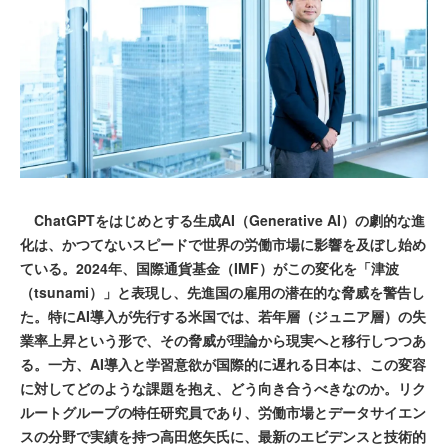
ChatGPTをはじめとする生成AI（Generative AI）の劇的な進
化は、かつてないスピードで世界の労働市場に影響を及ぼし始め
ている。2024年、国際通貨基金（IMF）がこの変化を「津波
（tsunami）」と表現し、先進国の雇用の潜在的な脅威を警告し
た。特にAI導入が先行する米国では、若年層（ジュニア層）の失
業率上昇という形で、その脅威が理論から現実へと移行しつつあ
る。一方、AI導入と学習意欲が国際的に遅れる日本は、この変容
に対してどのような課題を抱え、どう向き合うべきなのか。リク
ルートグループの特任研究員であり、労働市場とデータサイエン
スの分野で実績を持つ高田悠矢氏に、最新のエビデンスと技術的