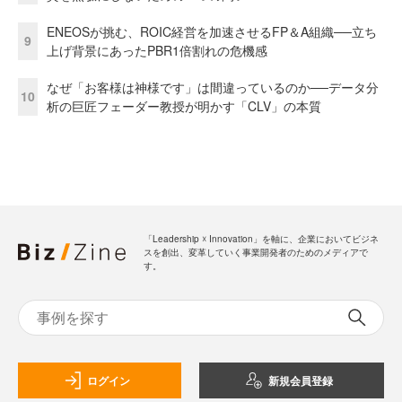
ENEOSが挑む、ROIC経営を加速させるFP＆A組織──立ち
9
上げ背景にあったPBR1倍割れの危機感
なぜ「お客様は神様です」は間違っているのか──データ分
10
析の巨匠フェーダー教授が明かす「CLV」の本質
「Leadership ☓ Innovation」を軸に、企業においてビジネ
スを創出、変革していく事業開発者のためのメディアで
す。
ログイン
新規会員登録