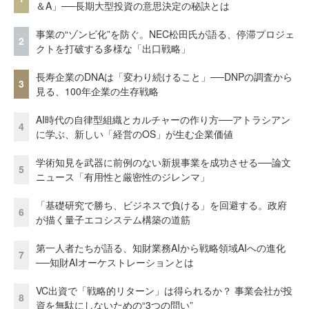
＆A」──長期大型投資の意思決定の秘訣とは
事業の“ゾンビ化”を防ぐ。NEC松田氏が語る、停滞プロジェ
2
クトを打破する多様な「出口戦略」
長寿企業のDNAは「変わり続けること」──DNPの調査から
3
見る、100年企業の生存戦略
AI時代の自律型組織とカルチャーの作り方──アトラシアン
4
に学ぶ、新しい「経営のOS」が生む企業価値
学術知見を武器に前例のない新規事業を成功させる──論文
5
ニュース「有用性と厳密性のジレンマ」
「基礎研究で勝ち、ビジネスで負ける」を回避する。政府
6
が描く量子エコシステム構築の道筋
第一人者たちが語る、知財業務AIから戦略領域AIへの進化
7
──知財AIオーケストレーションとは
VC出資で「戦略的リターン」は得られるか？ 事業会社が投
8
資を無駄にしないための“3つの問い”