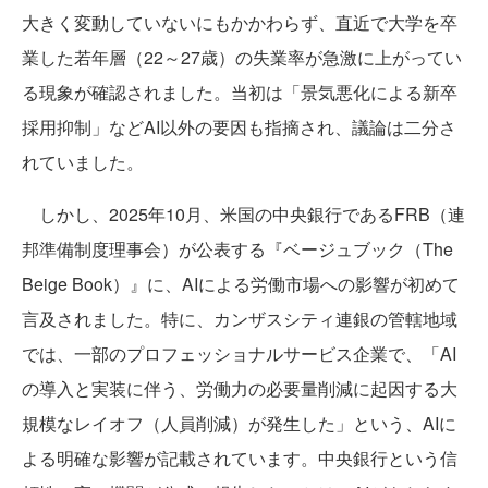
大きく変動していないにもかかわらず、直近で大学を卒
業した若年層（22～27歳）の失業率が急激に上がってい
る現象が確認されました。当初は「景気悪化による新卒
採用抑制」などAI以外の要因も指摘され、議論は二分さ
れていました。
しかし、2025年10月、米国の中央銀行であるFRB（連
邦準備制度理事会）が公表する『ベージュブック（The
Beige Book）』に、AIによる労働市場への影響が初めて
言及されました。特に、カンザスシティ連銀の管轄地域
では、一部のプロフェッショナルサービス企業で、「AI
の導入と実装に伴う、労働力の必要量削減に起因する大
規模なレイオフ（人員削減）が発生した」という、AIに
よる明確な影響が記載されています。中央銀行という信