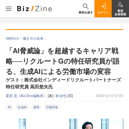
新規
事例を探す
ログイン
会員登録
AI時代の「働き方の未来」
「AI脅威論」を超越するキャリア戦
略──リクルートGの特任研究員が語
る、生成AIによる労働市場の変容
ゲスト：株式会社インディードリクルートパートナーズ
特任研究員 高田悠矢氏
栗原 茂（Biz/Zine編集部）
[著] /
林 紗也
[写]
2025/12/16 07:00
AI
生成AI
雇用
労働市場