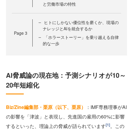
と労働市場の特性
ヒトにしかない優位性を磨くか、現場の
ナレッジとAIを統合するか
Page
3
「ホラーストーリー」を乗り越える自律
的な一歩
AI脅威論の現在地：予測シナリオが10～
20年短縮化
Biz/Zine編集部・栗原（以下、栗原）
：IMF専務理事がAI
の影響を「津波」と表現し、先進国の雇用の60%に影響
[1]
するといった、理論上の脅威が語られています
。この