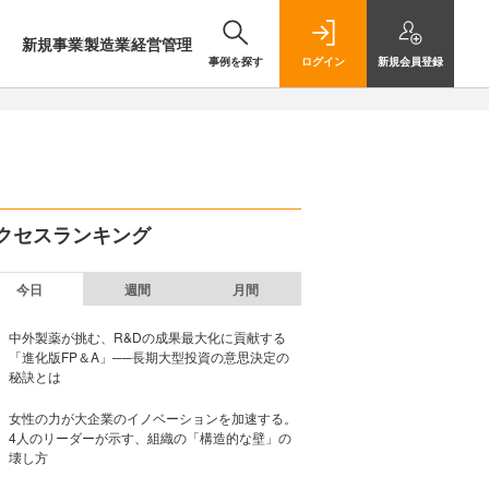
新規事業
製造業
経営管理
事例を探す
ログイン
新規
会員登録
クセスランキング
今日
週間
月間
中外製薬が挑む、R&Dの成果最大化に貢献する
「進化版FP＆A」──長期大型投資の意思決定の
秘訣とは
女性の力が大企業のイノベーションを加速する。
4人のリーダーが示す、組織の「構造的な壁」の
壊し方