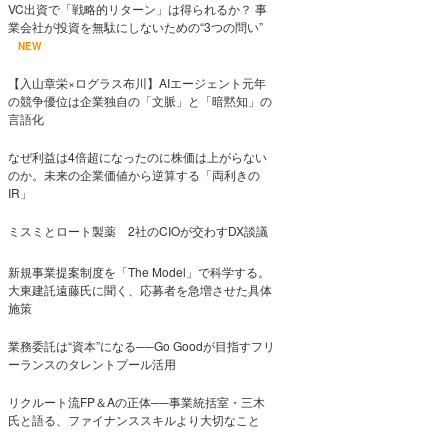
VC出資で「戦略的リターン」は得られるか？ 事
業会社が投資を無駄にしないための“3つの問い”
NEW
【入山章栄×ログラス布川】AIエージェント元年
の競争優位は企業独自の「文脈」と「暗黙知」の
言語化
なぜ利益は4倍超になったのに株価は上がらない
のか。未来の企業価値から逆算する「両利きの
IR」
ミスミとロート製薬 2社のCIOが交わすDX談議
新規事業提案制度を「The Model」で科学する。
大東建託遠藤氏に聞く、応募者を急増させた具体
施策
業務委託は“資本”になる──Go Goodが目指すフリ
ーランスのタレントプール活用
リクルート流FP＆Aの正体──事業統括室・三木
氏と語る、ファイナンススキルより大切なこと