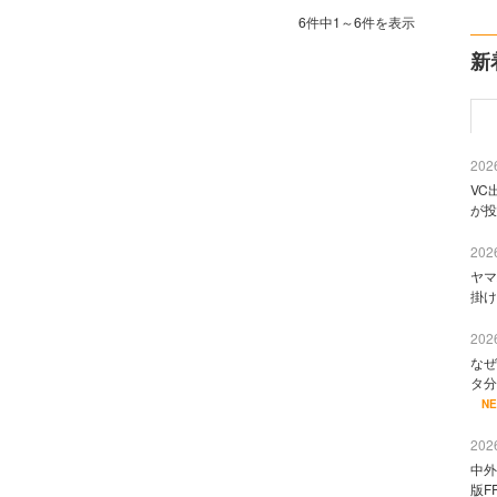
6件中1～6件を表示
新
2026
VC
が投
2026
ヤマ
掛け
2026
なぜ
タ分
N
2026
中外
版F