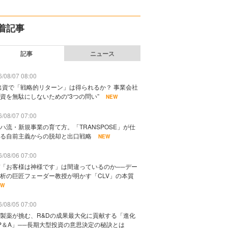
着記事
記事
ニュース
/08/07 08:00
出資で「戦略的リターン」は得られるか？ 事業会社
資を無駄にしないための“3つの問い”
NEW
/08/07 07:00
ハ流・新規事業の育て方。「TRANSPOSE」が仕
る自前主義からの脱却と出口戦略
NEW
/08/06 07:00
「お客様は神様です」は間違っているのか──デー
析の巨匠フェーダー教授が明かす「CLV」の本質
EW
/08/05 07:00
製薬が挑む、R&Dの成果最大化に貢献する「進化
P＆A」──長期大型投資の意思決定の秘訣とは