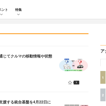
ベント
特集
ア
通じてクルマの移動情報や状態
1
1
2
支援する統合基盤を4月22日に