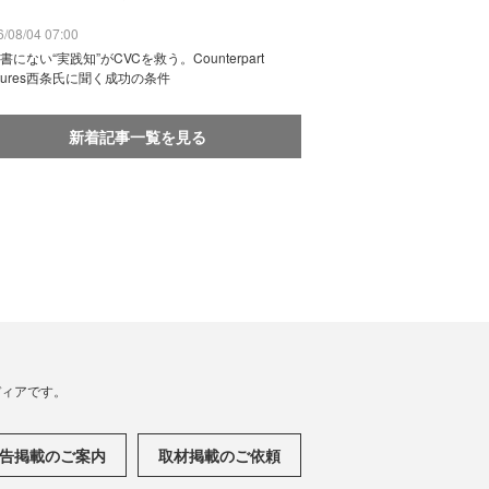
/08/04 07:00
書にない“実践知”がCVCを救う。Counterpart
ntures西条氏に聞く成功の条件
新着記事一覧を見る
メディアです。
告掲載のご案内
取材掲載のご依頼