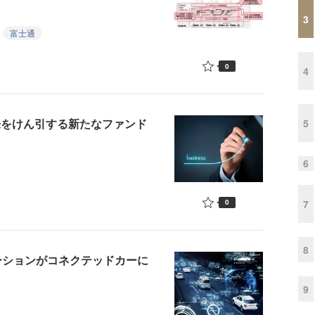
3
富士通
0
4
の未来をけん引する新たなファンド
5
6
7
0
8
ーションがコネクテッドカーに
9