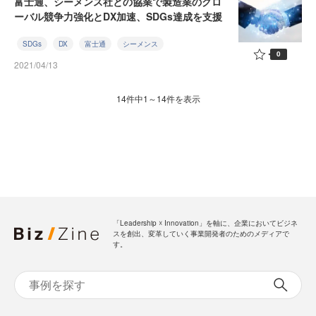
富士通、シーメンス社との協業で製造業のグロ
ーバル競争力強化とDX加速、SDGs達成を支援
SDGs
DX
富士通
シーメンス
0
2021/04/13
14件中1～14件を表示
「Leadership ☓ Innovation」を軸に、企業においてビジネ
スを創出、変革していく事業開発者のためのメディアで
す。