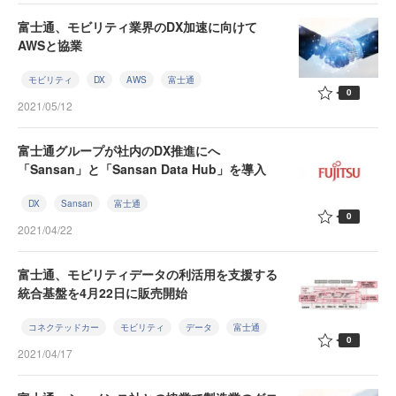
富士通、モビリティ業界のDX加速に向けて
AWSと協業
モビリティ
DX
AWS
富士通
0
2021/05/12
富士通グループが社内のDX推進にへ
「Sansan」と「Sansan Data Hub」を導入
DX
Sansan
富士通
0
2021/04/22
富士通、モビリティデータの利活用を支援する
統合基盤を4月22日に販売開始
コネクテッドカー
モビリティ
データ
富士通
0
2021/04/17