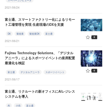
スーパーコンピュータ
2021/06/24
富士通、スマートファクトリー化によるリモー
ト工場管理を実現 生産現場のDXを支援
DX
製造業
製造業DX
富士通
0
2021/06/21
Fujitsu Technology Solutions、「デジタル
アニーラ」によるスポーツイベントの座席配置
最適化を検証
0
富士通
デジタルアニーラ
スポーツイベント
2021/06/17
富士通、リクルートの新オフィスにAIレジレス
システムを導入
AI
小売
富士通