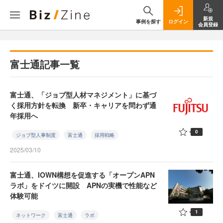
新規
事例を探す
ログイン
会員登録
富士通記事一覧
富士通、「ジョブ型人材マネジメント」に基づ
く採用方針を転換 新卒・キャリアを問わず通
年採用へ
0
ジョブ型人事制度
富士通
採用戦略
2025/03/10
富士通、IOWN構想を促進する「オープンAPN
ラボ」をドイツに開設 APNの実機で性能など
体験可能
1
ネットワーク
富士通
ラボ