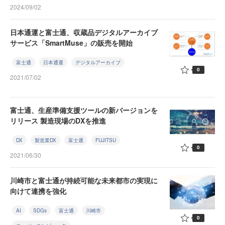
2024/09/02
日本通運と富士通、収蔵品デジタルアーカイブ
サービス「SmartMuse」の販売を開始
富士通
日本通運
デジタルアーカイブ
0
2021/07/02
富士通、生産準備支援ツールの新バージョンを
リリース 製造現場のDXを推進
DX
製造業DX
富士通
FUJITSU
0
2021/06/30
川崎市と富士通が持続可能な未来都市の実現に
向けて連携を強化
AI
SDGs
富士通
川崎市
0