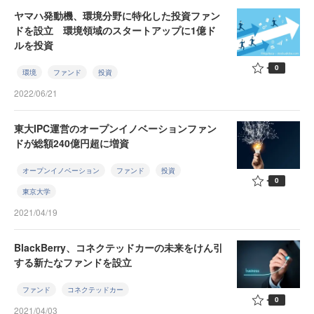
ヤマハ発動機、環境分野に特化した投資ファン
ドを設立 環境領域のスタートアップに1億ド
ルを投資
0
環境
ファンド
投資
2022/06/21
東大IPC運営のオープンイノベーションファン
ドが総額240億円超に増資
オープンイノベーション
ファンド
投資
0
東京大学
2021/04/19
BlackBerry、コネクテッドカーの未来をけん引
する新たなファンドを設立
ファンド
コネクテッドカー
0
2021/04/03