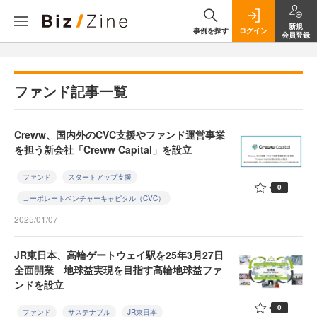
新規
事例を探す
ログイン
会員登録
ファンド記事一覧
Creww、国内外のCVC支援やファンド運営事業
を担う新会社「Creww Capital」を設立
ファンド
スタートアップ支援
0
コーポレートベンチャーキャピタル（CVC）
2025/01/07
JR東日本、高輪ゲートウェイ駅を25年3月27日
全面開業 地球益実現を目指す高輪地球益ファ
ンドを設立
0
ファンド
サステナブル
JR東日本