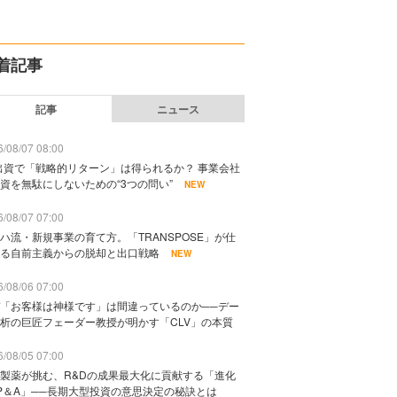
着記事
記事
ニュース
/08/07 08:00
出資で「戦略的リターン」は得られるか？ 事業会社
資を無駄にしないための“3つの問い”
NEW
/08/07 07:00
ハ流・新規事業の育て方。「TRANSPOSE」が仕
る自前主義からの脱却と出口戦略
NEW
/08/06 07:00
「お客様は神様です」は間違っているのか──デー
析の巨匠フェーダー教授が明かす「CLV」の本質
/08/05 07:00
製薬が挑む、R&Dの成果最大化に貢献する「進化
P＆A」──長期大型投資の意思決定の秘訣とは