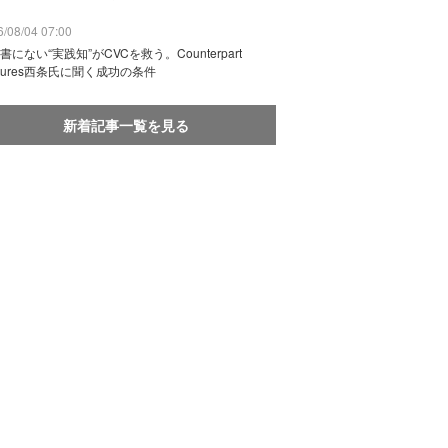
/08/04 07:00
書にない“実践知”がCVCを救う。Counterpart
ntures西条氏に聞く成功の条件
新着記事一覧を見る