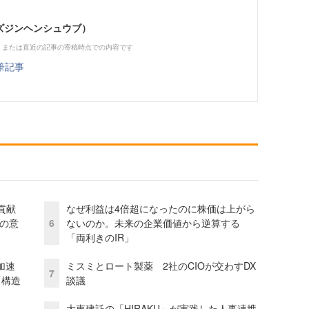
（ビズジンヘンシュウブ）
、または直近の記事の寄稿時点での内容です
筆記事
貢献
なぜ利益は4倍超になったのに株価は上がら
資の意
6
ないのか。未来の企業価値から逆算する
「両利きのIR」
加速
ミスミとロート製薬 2社のCIOが交わすDX
7
「構造
談議
大東建託の「HIRAKU」が実践した人事連携