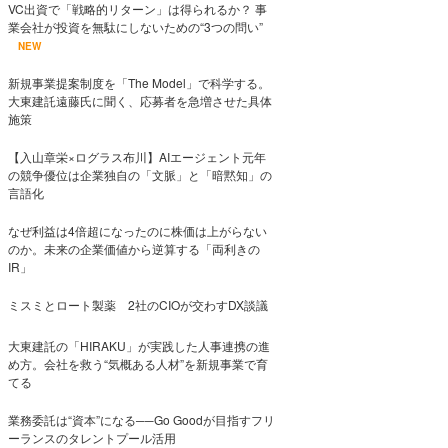
VC出資で「戦略的リターン」は得られるか？ 事
業会社が投資を無駄にしないための“3つの問い”
NEW
新規事業提案制度を「The Model」で科学する。
大東建託遠藤氏に聞く、応募者を急増させた具体
施策
【入山章栄×ログラス布川】AIエージェント元年
の競争優位は企業独自の「文脈」と「暗黙知」の
言語化
なぜ利益は4倍超になったのに株価は上がらない
のか。未来の企業価値から逆算する「両利きの
IR」
ミスミとロート製薬 2社のCIOが交わすDX談議
大東建託の「HIRAKU」が実践した人事連携の進
め方。会社を救う“気概ある人材”を新規事業で育
てる
業務委託は“資本”になる──Go Goodが目指すフリ
ーランスのタレントプール活用