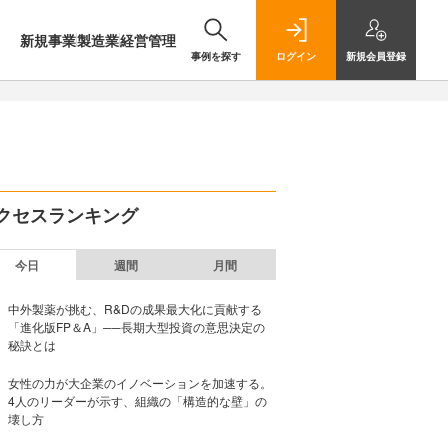
新規事業
製造業
経営管理
事例を探す
ログイン
新規
会員登録
クセスランキング
今日
週間
月間
中外製薬が挑む、R&Dの成果最大化に貢献する
「進化版FP＆A」──長期大型投資の意思決定の
秘訣とは
女性の力が大企業のイノベーションを加速する。
4人のリーダーが示す、組織の「構造的な壁」の
壊し方