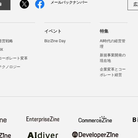
メールバックナンバー
広
録
イベント
特集
経営戦略
Biz/Zine Day
AI時代の経営管
理
DX
新規事業開発の
コーポレート変革
現在地
テクノロジー
企業変革とコー
ポレート経営