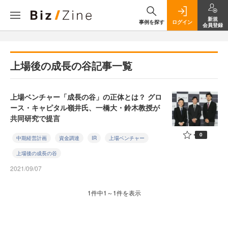
新規
事例を探す
ログイン
会員登録
上場後の成長の谷記事一覧
上場ベンチャー「成長の谷」の正体とは？ グロ
ース・キャピタル嶺井氏、一橋大・鈴木教授が
共同研究で提言
0
中期経営計画
資金調達
IR
上場ベンチャー
上場後の成長の谷
2021/09/07
1件中1～1件を表示