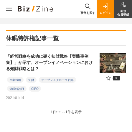
新規
事例を探す
ログイン
会員登録
休眠特許権記事一覧
「経営戦略を成功に導く知財戦略【実践事例
集】」が示す、オープンイノベーションにおけ
る知財戦略とは？
0
企業戦略
知財
オープン＆クローズ戦略
休眠特許権
CIPO
2021/01/14
1件中1～1件を表示