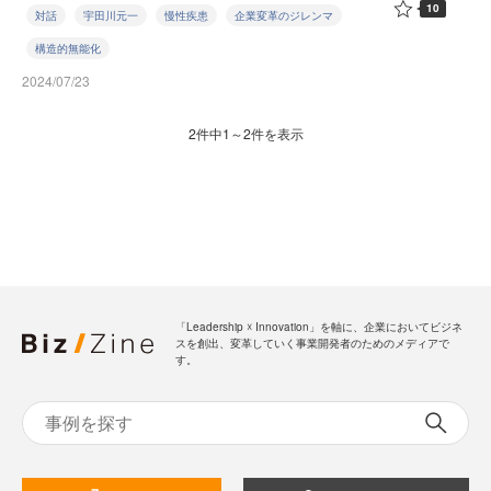
10
対話
宇田川元一
慢性疾患
企業変革のジレンマ
構造的無能化
2024/07/23
2件中1～2件を表示
「Leadership ☓ Innovation」を軸に、企業においてビジネ
スを創出、変革していく事業開発者のためのメディアで
す。