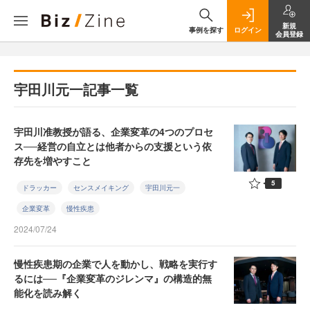
新規
事例を探す
ログイン
会員登録
宇田川元一記事一覧
宇田川准教授が語る、企業変革の4つのプロセ
ス──経営の自立とは他者からの支援という依
存先を増やすこと
5
ドラッカー
センスメイキング
宇田川元一
企業変革
慢性疾患
2024/07/24
慢性疾患期の企業で人を動かし、戦略を実行す
るには──『企業変革のジレンマ』の構造的無
能化を読み解く