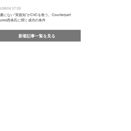
/08/04 07:00
書にない“実践知”がCVCを救う。Counterpart
ntures西条氏に聞く成功の条件
新着記事一覧を見る