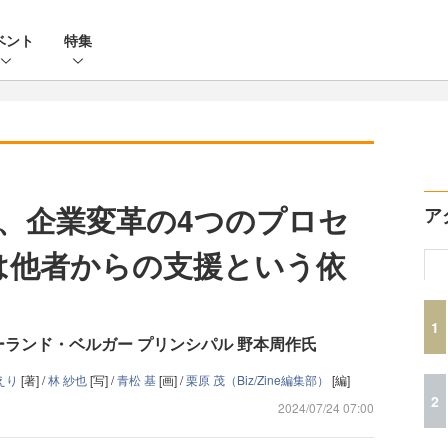
ベント
特集
、企業変革の4つのプロセ
ア
は他者からの支援という依
1
ランド・ベルガー プリンシパル 野本周作氏
えり
[著] /
林 紗也
[写] /
青松 基
[画] /
栗原 茂（Biz/Zine編集部）
[編]
2
2024/07/24 07:00