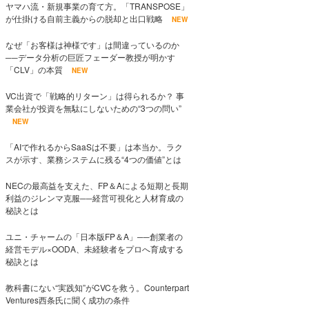
ヤマハ流・新規事業の育て方。「TRANSPOSE」
が仕掛ける自前主義からの脱却と出口戦略
NEW
なぜ「お客様は神様です」は間違っているのか
──データ分析の巨匠フェーダー教授が明かす
「CLV」の本質
NEW
VC出資で「戦略的リターン」は得られるか？ 事
業会社が投資を無駄にしないための“3つの問い”
NEW
「AIで作れるからSaaSは不要」は本当か。ラク
スが示す、業務システムに残る“4つの価値”とは
NECの最高益を支えた、FP＆Aによる短期と長期
利益のジレンマ克服──経営可視化と人材育成の
秘訣とは
ユニ・チャームの「日本版FP＆A」──創業者の
経営モデル×OODA、未経験者をプロへ育成する
秘訣とは
教科書にない“実践知”がCVCを救う。Counterpart
Ventures西条氏に聞く成功の条件