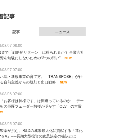
着記事
記事
ニュース
/08/07 08:00
出資で「戦略的リターン」は得られるか？ 事業会社
資を無駄にしないための“3つの問い”
NEW
/08/07 07:00
ハ流・新規事業の育て方。「TRANSPOSE」が仕
る自前主義からの脱却と出口戦略
NEW
/08/06 07:00
「お客様は神様です」は間違っているのか──デー
析の巨匠フェーダー教授が明かす「CLV」の本質
EW
/08/05 07:00
製薬が挑む、R&Dの成果最大化に貢献する「進化
P＆A」──長期大型投資の意思決定の秘訣とは