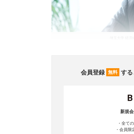
埼玉大学 経済
会員登録
する
無料
新規会
・全ての
・会員限