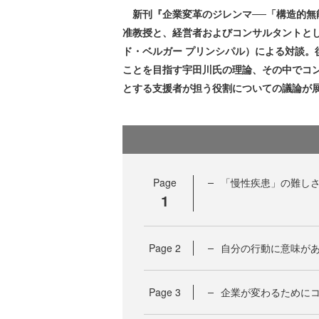
新刊『企業変革のジレンマ──「構造的無
准教授と、経営者およびコンサルタントと
ド・ベルガー プリンシパル）による対談。
ことを目指す宇田川氏の理論、その中でコ
とする支援者が担う役割についての議論が
Page
「慢性疾患」の難し
1
Page
2
自分の行動に意味が
Page
3
企業が変わるために