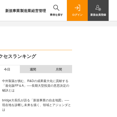
新規事業
製造業
経営管理
事例を探す
ログイン
新規
会員登録
クセスランキング
今日
週間
月間
中外製薬が挑む、R&Dの成果最大化に貢献する
「進化版FP＆A」──長期大型投資の意思決定の
秘訣とは
bridge大長氏が語る「新規事業の自走地図」──
現在地を診断し未来を描く、領域とアジェンダと
は