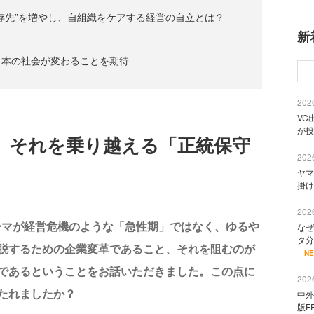
存先”を増やし、自組織をケアする経営の自立とは？
新
日本の社会が変わることを期待
2026
VC
が投
、それを乗り越える「正統保守
2026
ヤマ
掛け
2026
ーマが経営危機のような「急性期」ではなく、ゆるや
なぜ
タ分
脱するための企業変革であること、それを阻むのが
N
であるということをお話いただきました。この点に
2026
たれましたか？
中外
版F