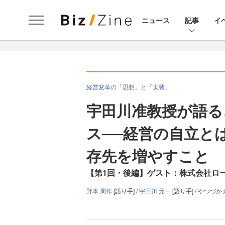
ニュース
記事
イ
経営変革の「思想」と「実装」
宇田川准教授が語る
ス──経営の自立と
存先を増やすこと
【第1回・後編】ゲスト：株式会社ロー
野本 周作
[語り手] /
宇田川 元一
[語り手] /
やつづか