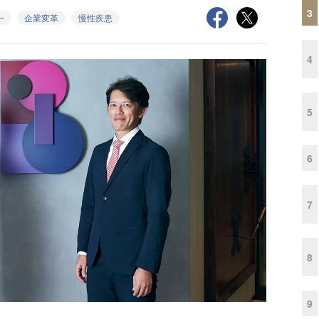
3
一
企業変革
慢性疾患
4
5
6
7
8
9