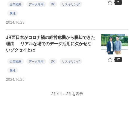
7
企業戦略
データ活用
DX
リスキリング
属性
2024/10/28
JR西日本がコロナ禍の経営危機から脱却できた
理由──リアルな場でのデータ活用に欠かせな
いゾクセイとは
17
企業戦略
データ活用
DX
リスキリング
属性
2024/10/25
3件中1～3件を表示