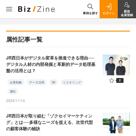
新規
事例を探す
ログイン
会員登録
属性記事一覧
JR西日本がデジタル変革を推進できる理由──
デジタル人材の内部発掘と革新的データ処理基
盤の活用とは？
2
企業戦略
データ活用
DX
リスキリング
属性
2024/11/14
JR西日本が取り組む「ゾクセイマーケティン
グ」とは──多様なニーズを捉える、次世代型
の顧客体験の秘訣