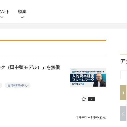
ベント
特集
ア
ワーク（田中弦モデル）」を無償
田中弦モデル
1
0
2
1件中1～1件を表示