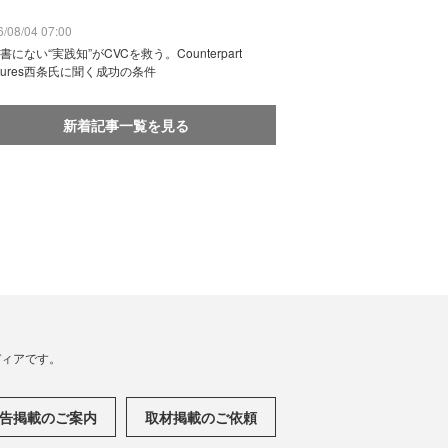
/08/04 07:00
書にない“実践知”がCVCを救う。Counterpart
ntures西条氏に聞く成功の条件
新着記事一覧を見る
メディアです。
告掲載のご案内
取材掲載のご依頼