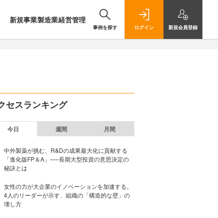
新規事業
製造業
経営管理
事例を探す
ログイン
新規
会員登録
クセスランキング
今日
週間
月間
中外製薬が挑む、R&Dの成果最大化に貢献する
「進化版FP＆A」──長期大型投資の意思決定の
秘訣とは
女性の力が大企業のイノベーションを加速する。
4人のリーダーが示す、組織の「構造的な壁」の
壊し方