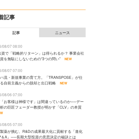
着記事
記事
ニュース
/08/07 08:00
出資で「戦略的リターン」は得られるか？ 事業会社
資を無駄にしないための“3つの問い”
NEW
/08/07 07:00
ハ流・新規事業の育て方。「TRANSPOSE」が仕
る自前主義からの脱却と出口戦略
NEW
/08/06 07:00
「お客様は神様です」は間違っているのか──デー
析の巨匠フェーダー教授が明かす「CLV」の本質
EW
/08/05 07:00
製薬が挑む、R&Dの成果最大化に貢献する「進化
P＆A」──長期大型投資の意思決定の秘訣とは