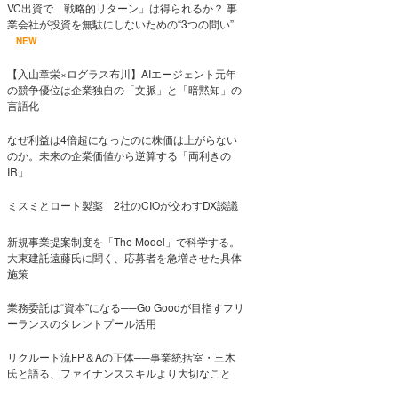
VC出資で「戦略的リターン」は得られるか？ 事
業会社が投資を無駄にしないための“3つの問い”
NEW
【入山章栄×ログラス布川】AIエージェント元年
の競争優位は企業独自の「文脈」と「暗黙知」の
言語化
なぜ利益は4倍超になったのに株価は上がらない
のか。未来の企業価値から逆算する「両利きの
IR」
ミスミとロート製薬 2社のCIOが交わすDX談議
新規事業提案制度を「The Model」で科学する。
大東建託遠藤氏に聞く、応募者を急増させた具体
施策
業務委託は“資本”になる──Go Goodが目指すフリ
ーランスのタレントプール活用
リクルート流FP＆Aの正体──事業統括室・三木
氏と語る、ファイナンススキルより大切なこと