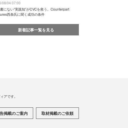
/08/04 07:00
書にない“実践知”がCVCを救う。Counterpart
ntures西条氏に聞く成功の条件
新着記事一覧を見る
メディアです。
告掲載のご案内
取材掲載のご依頼