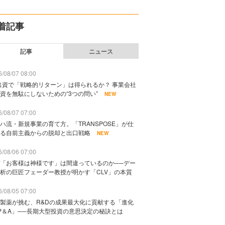
着記事
記事
ニュース
/08/07 08:00
出資で「戦略的リターン」は得られるか？ 事業会社
資を無駄にしないための“3つの問い”
NEW
/08/07 07:00
ハ流・新規事業の育て方。「TRANSPOSE」が仕
る自前主義からの脱却と出口戦略
NEW
/08/06 07:00
「お客様は神様です」は間違っているのか──デー
析の巨匠フェーダー教授が明かす「CLV」の本質
/08/05 07:00
製薬が挑む、R&Dの成果最大化に貢献する「進化
P＆A」──長期大型投資の意思決定の秘訣とは