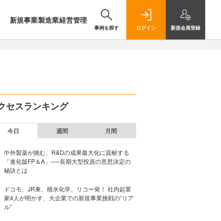
新規事業
製造業
経営管理
事例を探す
ログイン
新規
会員登録
クセスランキング
今日
週間
月間
中外製薬が挑む、R&Dの成果最大化に貢献する
「進化版FP＆A」──長期大型投資の意思決定の
秘訣とは
ドコモ、JR東、積水化学、リコー発！ 社内起業
家4人が明かす、大企業での新規事業挑戦の“リア
ル”