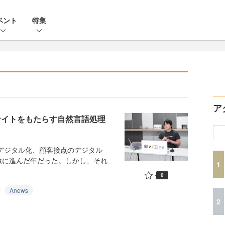
ベント
特集
ア
サイトをもたらす自然言語処理
デジタル化、顧客接点のデジタル
激に進んだ年だった。しかし、それ
1
0
Anews
2