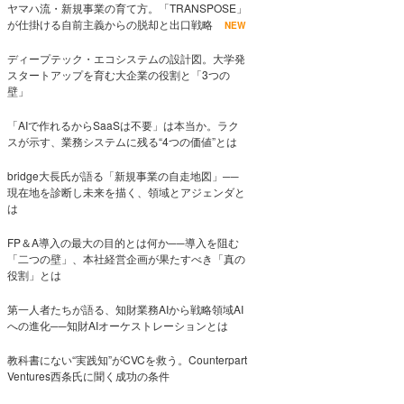
ヤマハ流・新規事業の育て方。「TRANSPOSE」
が仕掛ける自前主義からの脱却と出口戦略
NEW
ディープテック・エコシステムの設計図。大学発
スタートアップを育む大企業の役割と「3つの
壁」
「AIで作れるからSaaSは不要」は本当か。ラク
スが示す、業務システムに残る“4つの価値”とは
bridge大長氏が語る「新規事業の自走地図」──
現在地を診断し未来を描く、領域とアジェンダと
は
FP＆A導入の最大の目的とは何か──導入を阻む
「二つの壁」、本社経営企画が果たすべき「真の
役割」とは
第一人者たちが語る、知財業務AIから戦略領域AI
への進化──知財AIオーケストレーションとは
教科書にない“実践知”がCVCを救う。Counterpart
Ventures西条氏に聞く成功の条件