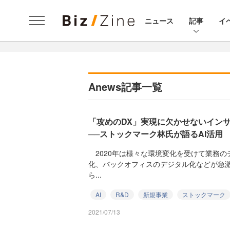
ニュース
記事
イ
Anews記事一覧
「攻めのDX」実現に欠かせないイン
──ストックマーク林氏が語るAI活用
2020年は様々な環境変化を受けて業務の
化、バックオフィスのデジタル化などが急
ら...
AI
R&D
新規事業
ストックマーク
2021/07/13