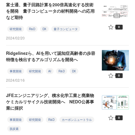
富士通、量子回路計算を200倍高速化する技術
を開発 量子コンピュータの材料開発への応用
など期待
0
研究開発
R&D
DX
量子コンピュータ
2024/02/20
Ridgelinezら、AIを用いて認知症高齢者の歩容
特徴を検出するアルゴリズムを開発へ
事業開発
研究開発
AI
R&D
DX
0
2024/02/16
JFEエンジニアリング、積水化学工業と廃棄物
ケミカルリサイクル技術開発へ NEDO公募事
業に採択
0
事業開発
研究開発
R&D
カーボンニュートラル
脱炭素