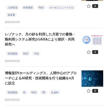
0
人材育成
研究開発
R&D
カーボンニュートラル
脱炭素
2024/04/05
レゾナック、月の砂を利用した月面での蓄熱・
熱利用システム研究がJAXAにより採択・共同
研究へ
2
研究開発
R&D
宇宙
2024/03/22
博報堂DYホールディングス、人間中心のアプロ
ーチによるAI研究・技術開発を行う組織を4月
に設立
0
研究開発
AI
R&D
DX
生成AI
2024/02/20