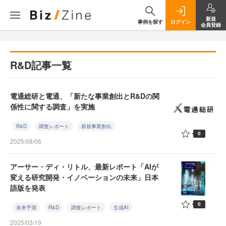
新規
事例を探す
ログイン
会員登録
R&D記事一覧
電通総研と電通、「新たな事業創出とR&Dの関
係性に関する調査」を実施
R&D
調査レポート
新規事業創出
0
2025/08/06
アーサー・ディ・リトル、最新レポート「AIが
変える研究開発・イノベーションの未来」日本
語版を発表
0
未来予測
R&D
調査レポート
生成AI
2025/03/19