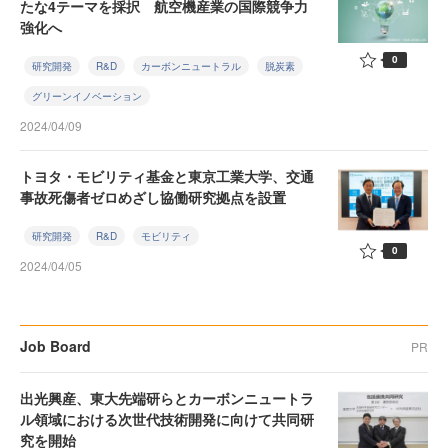
たな4テーマを採択 航空機産業の国際競争力
強化へ
0
研究開発
R&D
カーボンニュートラル
脱炭素
グリーンイノベーション
2024/04/09
トヨタ・モビリティ基金と東京工業大学、交通
事故死傷者ゼロめざし協働研究拠点を設置
研究開発
R&D
モビリティ
0
2024/04/05
Job Board
PR
出光興産、東大先端研らとカーボンニュートラ
ル領域における次世代技術開発に向けて共同研
究を開始