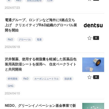
AI
R&D
自然言語処理
LLM
2024/07/23
電通グループ、ロンドンなど海外に5拠点立ち
上げ クリエイティブR&D組織のグローバル展
開を開始
0
R&D
グローバル
電通
2024/06/18
沢井製薬、使用する樹脂量を軽減した医薬品包
装用高防湿シートを採用へ 住友ベークライト
と共同開発
0
研究開発
R&D
カーボンニュートラル
脱炭素
GHG
2024/04/10
NEDO、グリーンイノベーション基金事業で新