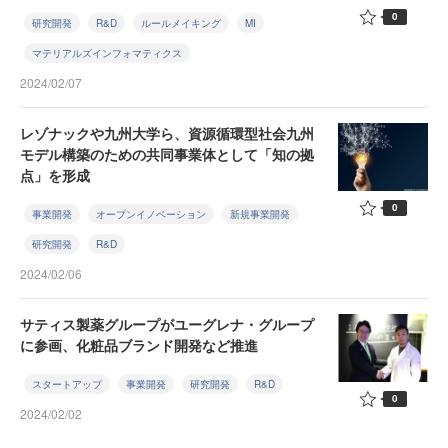
0
研究開発
R&D
ルールメイキング
MI
マテリアルズインフォマティクス
2024/02/07
レゾナックや九州大学ら、資源循環型社会九州
モデル構築のための共同事業体として「知の拠
点」を形成
0
事業開発
オープンイノベーション
新規事業開発
研究開発
R&D
2024/02/06
サティス製薬グループがユーグレナ・グループ
に参画、化粧品ブランド開発など推進
スタートアップ
事業開発
研究開発
R&D
0
2024/02/02