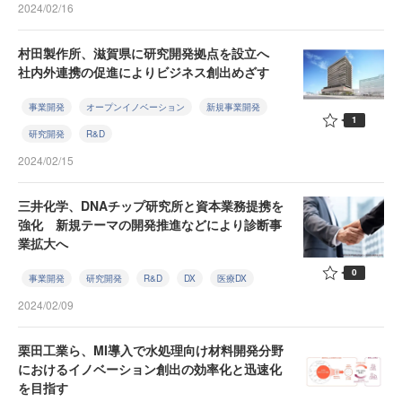
2024/02/16
村田製作所、滋賀県に研究開発拠点を設立へ
社内外連携の促進によりビジネス創出めざす
事業開発
オープンイノベーション
新規事業開発
1
研究開発
R&D
2024/02/15
三井化学、DNAチップ研究所と資本業務提携を
強化 新規テーマの開発推進などにより診断事
業拡大へ
0
事業開発
研究開発
R&D
DX
医療DX
2024/02/09
栗田工業ら、MI導入で水処理向け材料開発分野
におけるイノベーション創出の効率化と迅速化
を目指す