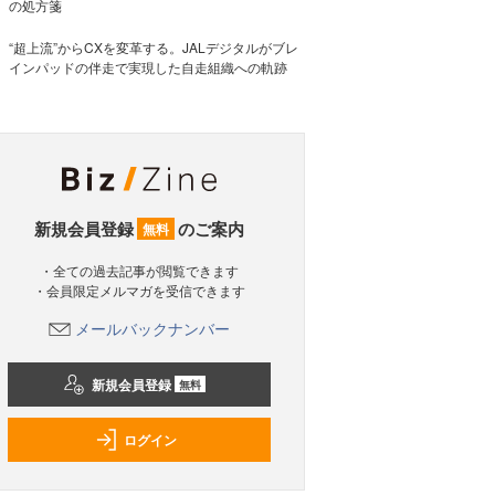
の処方箋
“超上流”からCXを変革する。JALデジタルがブレ
インパッドの伴走で実現した自走組織への軌跡
新規会員登録
のご案内
無料
・全ての過去記事が閲覧できます
・会員限定メルマガを受信できます
メールバックナンバー
新規会員登録
無料
ログイン