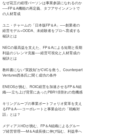
なぜ花王の経理パーソンは事業参謀になれるのか
──FP＆A機能の再定義、タフアサインメントで
の人材育成
ユニ・チャームの「日本版FP＆A」──創業者の
経営モデル×OODA、未経験者をプロへ育成する
秘訣とは
NECの最高益を支えた、FP＆Aによる短期と長期
利益のジレンマ克服──経営可視化と人材育成の
秘訣とは
教科書にない“実践知”がCVCを救う。Counterpart
Ventures西条氏に聞く成功の条件
ENEOSが挑む、ROIC経営を加速させるFP＆A組
織──立ち上げ背景にあったPBR1倍割れの危機感
キリングループの事業ポートフォリオ変革を支え
るFP＆A──コーポレートと事業会社の「戦略対
話」とは？
メディアスHDが挑む、FP＆A組織によるグルー
プ経営管理──M＆A成長後に伸び悩む、利益率へ