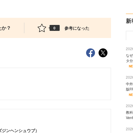
新
たか？
参考になった
0
2026
なぜ
タ分
N
2026
中外
版F
N
2026
教科
Ve
2026
（ビズジンヘンシュウブ）