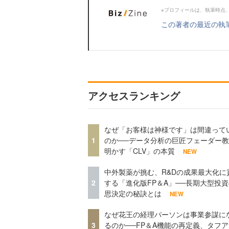
※プロフィールは、執筆時点
この著者の最近の執
アクセスランキング
なぜ「お客様は神様です」は間違って
1
のか──データ分析の巨匠フェーダー
明かす「CLV」の本質
NEW
中外製薬が挑む、R&Dの成果最大化に
2
する「進化版FP＆A」──長期大型投
思決定の秘訣とは
NEW
なぜ花王の経理パーソンは事業参謀に
3
るのか──FP＆A機能の再定義、タフ