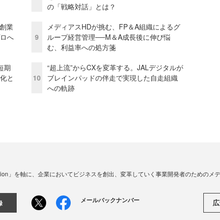
の「戦略対話」とは？
─創業
メディアスHDが挑む、FP＆A組織によるグ
プロへ
9
ループ経営管理──M＆A成長後に伸び悩
む、利益率への処方箋
短期
“超上流”からCXを変革する。JALデジタルが
視化と
10
ブレインパッドの伴走で実現した自走組織
への軌跡
☓ Innovation」を軸に、企業においてビジネスを創出、変革していく事業開発者のための
メールバックナンバー
広
録