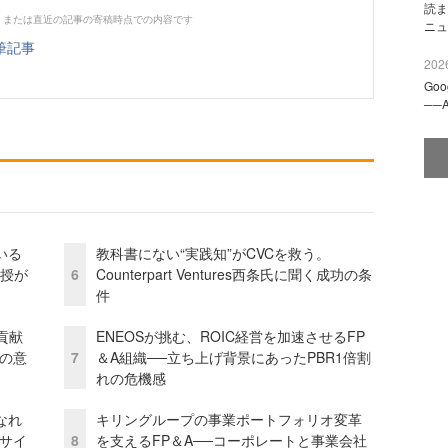
読ま
、または直近の記事の寄稿時点での内容です
ニュ
筆記事
2026
Go
──
いる
教科書にない“実践知”がCVCを救う。
教授が
6
Counterpart Ventures西条氏に聞く成功の条
件
貢献
ENEOSが挑む、ROIC経営を加速させるFP
資の意
7
＆A組織──立ち上げ背景にあったPBR1倍割
れの危機感
なれ
キリングループの事業ポートフォリオ変革
アサイ
8
を支えるFP＆A──コーポレートと事業会社