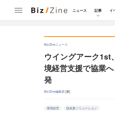
ニュース
記事
イ
Biz/Zineニュース
ウイングアーク1s
境経営支援で協業へ
発
Biz/Zine編集部
[著]
環境経営
脱炭素ソリューション