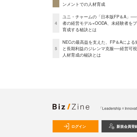
ンメントでの人材育成
ユニ・チャームの「日本版FP＆A」─
4
者の経営モデル×OODA、未経験者を
育成する秘訣とは
NECの最高益を支えた、FP＆Aによる
5
と長期利益のジレンマ克服──経営可
人材育成の秘訣とは
「Leadership 
ログイン
新規会員登