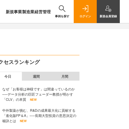
新規事業
製造業
経営管理
事例を探す
ログイン
新規
会員登録
クセスランキング
今日
週間
月間
なぜ「お客様は神様です」は間違っているのか
──データ分析の巨匠フェーダー教授が明かす
「CLV」の本質
NEW
中外製薬が挑む、R&Dの成果最大化に貢献する
「進化版FP＆A」──長期大型投資の意思決定の
秘訣とは
NEW