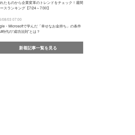
れたものから企業変革のトレンドをチェック！週間
ースランキング【7/24～7/30】
/08/03 07:00
ogle・Microsoftで学んだ「幸せなお金持ち」の条件
AI時代の“成功法則”とは？
新着記事一覧を見る