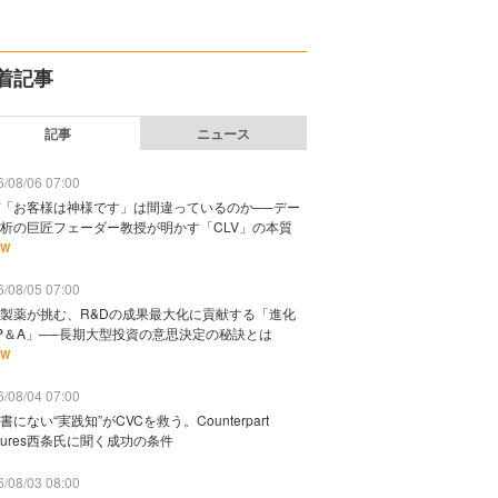
着記事
記事
ニュース
/08/06 07:00
「お客様は神様です」は間違っているのか──デー
析の巨匠フェーダー教授が明かす「CLV」の本質
EW
/08/05 07:00
製薬が挑む、R&Dの成果最大化に貢献する「進化
P＆A」──長期大型投資の意思決定の秘訣とは
EW
/08/04 07:00
書にない“実践知”がCVCを救う。Counterpart
ntures西条氏に聞く成功の条件
/08/03 08:00