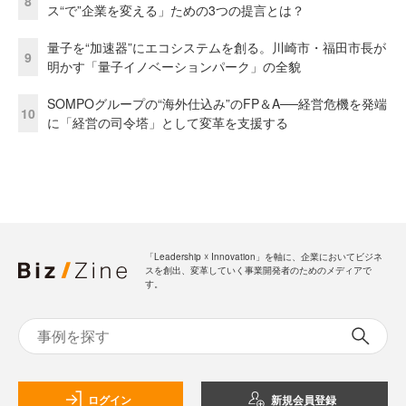
8
ス“で”企業を変える」ための3つの提言とは？
量子を“加速器”にエコシステムを創る。川崎市・福田市長が
9
明かす「量子イノベーションパーク」の全貌
SOMPOグループの“海外仕込み”のFP＆A──経営危機を発端
10
に「経営の司令塔」として変革を支援する
「Leadership ☓ Innovation」を軸に、企業においてビジネ
スを創出、変革していく事業開発者のためのメディアで
す。
ログイン
新規会員登録