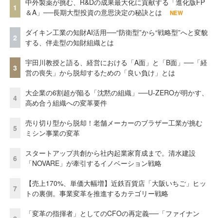
中外製薬が挑む、R&Dの成果最大化に貢献する「進化版FP
1
＆A」──長期大型投資の意思決定の秘訣とは
NEW
ダイキン工業の知財AI活用──“防衛型”から“戦略型”へと変貌
2
する、伴走型の知財組織とは
宇田川教授と語る、経営における「A面」と「B面」──「経
3
営の喪失」から脱却するための「良い負け」とは
大企業の6割超が陥る「沈黙の組織」──U-ZEROが明かす、
4
高め合う組織への変革要件
売り切り型から脱却！老舗メーカーのブラザー工業が挑む
5
ミシン事業の変革
スタートアップ共創から社内起業家育成まで。清水建設
6
「NOVARE」が牽引するイノベーション戦略
【売上170%、単価大幅増】近鉄百貨店「大阪いちご」ヒッ
7
トの裏側。事業変革を推進するカテゴリー戦略
「変革の指揮者」としてのCFOの再定義──「ファイナン