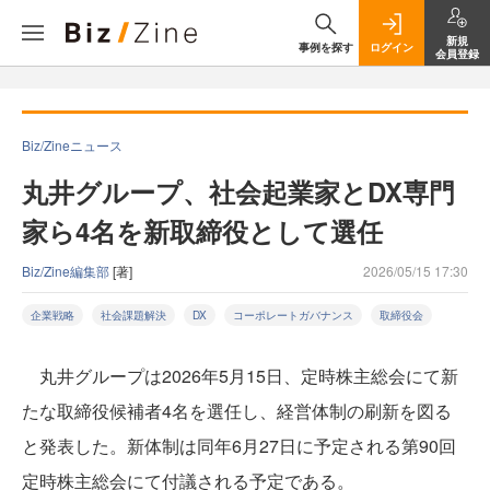
新規
事例を探す
ログイン
会員登録
Biz/Zineニュース
丸井グループ、社会起業家とDX専門
家ら4名を新取締役として選任
Biz/Zine編集部
[著]
2026/05/15 17:30
企業戦略
社会課題解決
DX
コーポレートガバナンス
取締役会
丸井グループは2026年5月15日、定時株主総会にて新
たな取締役候補者4名を選任し、経営体制の刷新を図る
と発表した。新体制は同年6月27日に予定される第90回
定時株主総会にて付議される予定である。