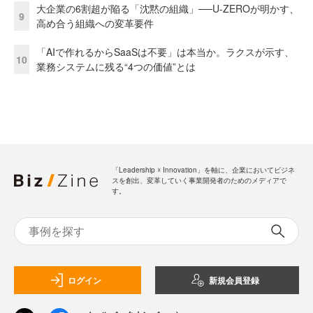
大企業の6割超が陥る「沈黙の組織」──U-ZEROが明かす、
9
高め合う組織への変革要件
「AIで作れるからSaaSは不要」は本当か。ラクスが示す、
10
業務システムに残る“4つの価値”とは
「Leadership ☓ Innovation」を軸に、企業においてビジネ
スを創出、変革していく事業開発者のためのメディアで
す。
ログイン
新規会員登録