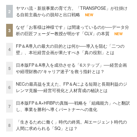
ヤマハ流・新規事業の育て方。「TRANSPOSE」が仕掛け
2
る自前主義からの脱却と出口戦略
NEW
なぜ「お客様は神様です」は間違っているのか──データ分
3
析の巨匠フェーダー教授が明かす「CLV」の本質
NEW
FP＆A導入の最大の目的とは何か──導入を阻む「二つの
4
壁」、本社経営企画が果たすべき「真の役割」とは
日本版FP＆A導入を成功させる「6ステップ」──経営企画
5
や経理財務の“キャリア迷子”を救う指針とは？
NECの最高益を支えた、FP＆Aによる短期と長期利益のジ
6
レンマ克服──経営可視化と人材育成の秘訣とは
日本版FP＆A×HRBPの真髄──戦略を「組織能力」へと翻訳
7
し、事業を勝利へ導くパートナーへの進化
「生きるために働く」時代の終焉。AIエージェント時代の
8
人間に求められる「SQ」とは？