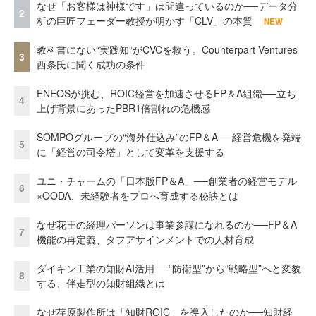
なぜ「お客様は神様です」は間違っているのか──データ分
2
析の巨匠フェーダー教授が明かす「CLV」の本質
NEW
教科書にない“実践知”がCVCを救う。Counterpart Ventures
3
西条氏に聞く成功の条件
ENEOSが挑む、ROIC経営を加速させるFP＆A組織──立ち
4
上げ背景にあったPBR1倍割れの危機感
SOMPOグループの“海外仕込み”のFP＆A──経営危機を発端
5
に「経営の司令塔」として変革を支援する
ユニ・チャームの「日本版FP＆A」──創業者の経営モデル
6
×OODA、未経験者をプロへ育成する秘訣とは
なぜ花王の経理パーソンは事業参謀になれるのか──FP＆A
7
機能の再定義、タフアサインメントでの人材育成
ダイキン工業の知財AI活用──“防衛型”から“戦略型”へと変貌
8
する、伴走型の知財組織とは
なぜ荏原製作所は「知財ROIC」を導入したのか──知財経