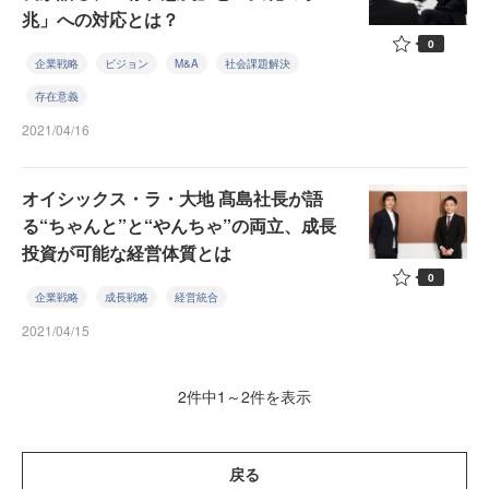
兆」への対応とは？
0
企業戦略
ビジョン
M&A
社会課題解決
存在意義
2021/04/16
オイシックス・ラ・大地 髙島社長が語
る“ちゃんと”と“やんちゃ”の両立、成長
投資が可能な経営体質とは
0
企業戦略
成長戦略
経営統合
2021/04/15
2件中1～2件を表示
戻る