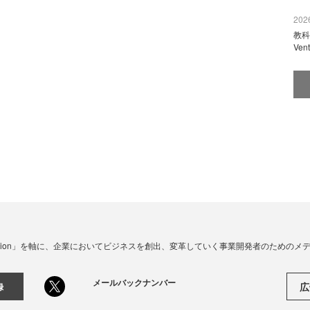
2026
教科
Ve
☓ Innovation」を軸に、企業においてビジネスを創出、変革していく事業開発者のための
メールバックナンバー
広
録