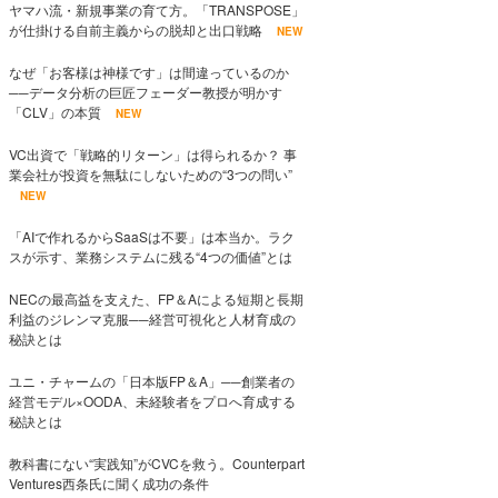
ヤマハ流・新規事業の育て方。「TRANSPOSE」
が仕掛ける自前主義からの脱却と出口戦略
NEW
なぜ「お客様は神様です」は間違っているのか
──データ分析の巨匠フェーダー教授が明かす
「CLV」の本質
NEW
VC出資で「戦略的リターン」は得られるか？ 事
業会社が投資を無駄にしないための“3つの問い”
NEW
「AIで作れるからSaaSは不要」は本当か。ラク
スが示す、業務システムに残る“4つの価値”とは
NECの最高益を支えた、FP＆Aによる短期と長期
利益のジレンマ克服──経営可視化と人材育成の
秘訣とは
ユニ・チャームの「日本版FP＆A」──創業者の
経営モデル×OODA、未経験者をプロへ育成する
秘訣とは
教科書にない“実践知”がCVCを救う。Counterpart
Ventures西条氏に聞く成功の条件