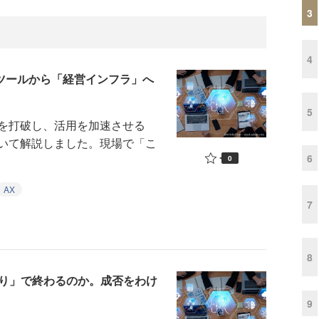
3
4
務ツールから「経営インフラ」へ
5
を打破し、活用を加速させる
いて解説しました。現場で「こ
6
0
AX
7
8
まり」で終わるのか。成否をわけ
9