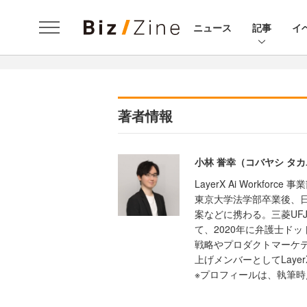
ニュース
記事
イ
著者情報
小林 誉幸（コバヤシ タ
LayerX Ai Workforce 事
東京大学法学部卒業後、
案などに携わる。三菱UF
て、2020年に弁護士ド
戦略やプロダクトマーケティン
上げメンバーとしてLaye
※プロフィールは、執筆