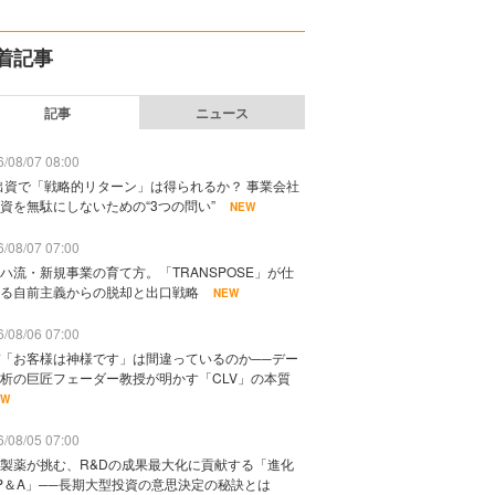
着記事
記事
ニュース
/08/07 08:00
出資で「戦略的リターン」は得られるか？ 事業会社
資を無駄にしないための“3つの問い”
NEW
/08/07 07:00
ハ流・新規事業の育て方。「TRANSPOSE」が仕
る自前主義からの脱却と出口戦略
NEW
/08/06 07:00
「お客様は神様です」は間違っているのか──デー
析の巨匠フェーダー教授が明かす「CLV」の本質
EW
/08/05 07:00
製薬が挑む、R&Dの成果最大化に貢献する「進化
P＆A」──長期大型投資の意思決定の秘訣とは