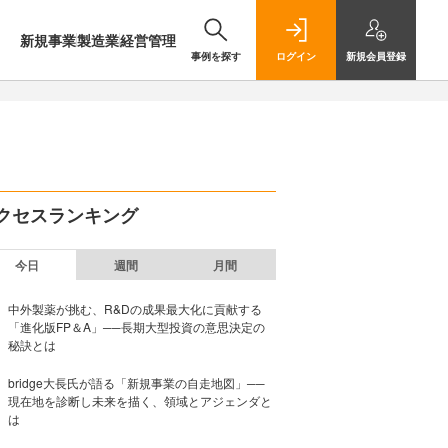
新規事業
製造業
経営管理
事例を探す
ログイン
新規
会員登録
クセスランキング
今日
週間
月間
中外製薬が挑む、R&Dの成果最大化に貢献する
「進化版FP＆A」──長期大型投資の意思決定の
秘訣とは
bridge大長氏が語る「新規事業の自走地図」──
現在地を診断し未来を描く、領域とアジェンダと
は