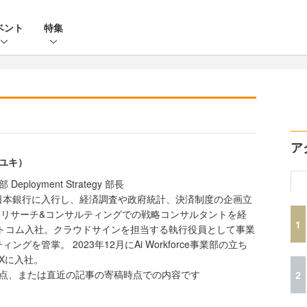
ベント
特集
ア
カユキ）
業部 Deployment Strategy 部長
日本銀行に入行し、経済調査や政府統計、決済制度の企画立
Jリサーチ&コンサルティングでの戦略コンサルタントを経
1
ットコム入社。クラウドサインを担当する執行役員として事業
グを管掌。 2023年12月にAi Workforce事業部の立ち
rXに入社。
時点、または直近の記事の寄稿時点での内容です
2