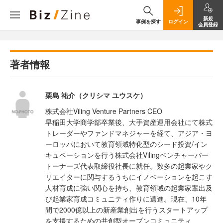
新規
事例を探す
ログイン
会員登録
著者情報
栗島 祐介（クリシマ ユウスケ）
株式会社Viling Venture Partners CEO
早稲田大学商学部卒業後、大手資産運用会社にて株式
トレーダーやファンドマネジャーを経て、アジア・ヨ
ーロッパにおいて教育領域特化型のシード投資/イン
キュベーションを行う株式会社Vilingベンチャーパー
トーナーズ代表取締役社長に就任。数多の起業家やク
リエイターに関与するうちにイノベーションを起こす
人材育成に強い関心を持ち、教育領域の起業家輩出及
び起業家育成コミュニティ作りに邁進。現在、10年
間で2000億以上の新産業創出を行うスタートアップ
を支援するための共創型オープンコミュニティ