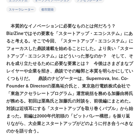
エコシステム
オープンイノベーション
アクセラレーター
スケーラレーター
都市開発
本質的なイノベーションに必要なものとは何だろう？
Biz/Zineではその要素を「スタートアップ・エコシステム」にあ
ると考える。そこで今回、「スタートアップ・エコシステム」に
フォーカスした鼎談連載を始めることにした。より良い「スター
トアップ・エコシステム」はどういった形なのか？ そして、そ
れを成り立たせるために必要な要素とは？ 今後はさまざまなプ
レイヤーや企業を招き、鼎談でその輪郭と本質を明らかにしてい
くつもりだ。 鼎談のナビゲーターは、Supernova, Inc. Co-
Founder & Directorの栗島祐介氏と、東京急行電鉄株式会社で
「東急アクセラレートプログラム」運営統括を務める加藤由将氏
が務める。初回は栗島氏と加藤氏の対談を、前後編にまとめた。
対談は近頃耳にする「スタートアップを取り巻くバブル」から始
まった。前編は2000年代初頭の「ビットバレー構想」を振り返
りながら、大企業とスタートアップがどのように付き合うべきな
のかを語り合う。