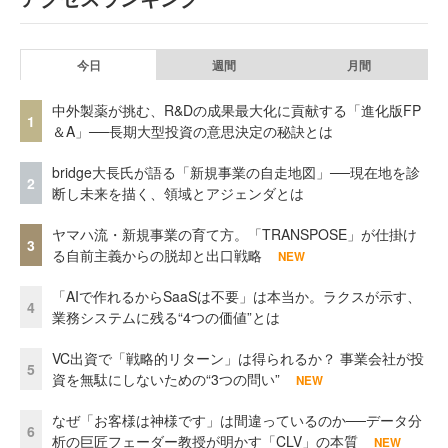
今日
週間
月間
中外製薬が挑む、R&Dの成果最大化に貢献する「進化版FP
1
＆A」──長期大型投資の意思決定の秘訣とは
bridge大長氏が語る「新規事業の自走地図」──現在地を診
2
断し未来を描く、領域とアジェンダとは
ヤマハ流・新規事業の育て方。「TRANSPOSE」が仕掛け
3
る自前主義からの脱却と出口戦略
NEW
「AIで作れるからSaaSは不要」は本当か。ラクスが示す、
4
業務システムに残る“4つの価値”とは
VC出資で「戦略的リターン」は得られるか？ 事業会社が投
5
資を無駄にしないための“3つの問い”
NEW
なぜ「お客様は神様です」は間違っているのか──データ分
6
析の巨匠フェーダー教授が明かす「CLV」の本質
NEW