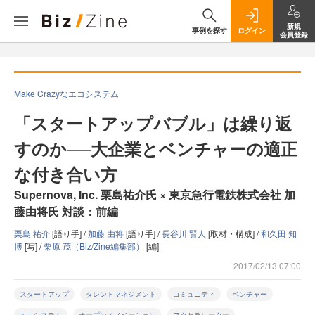
新規
事例を探す
ログイン
会員登録
Make Crazyなエコシステム
「スタートアップバブル」は繰り返
すのか──大企業とベンチャーの適正
な付き合い方
Supernova, Inc. 栗島祐介氏 × 東京急行電鉄株式会社 加
藤由将氏 対談：前編
栗島 祐介
[語り手] /
加藤 由将
[語り手] /
長谷川 賢人
[取材・構成] /
和久田 知
博
[写] /
栗原 茂（Biz/Zine編集部）
[編]
2017/02/13 07:00
スタートアップ
タレントマネジメント
コミュニティ
ベンチャー