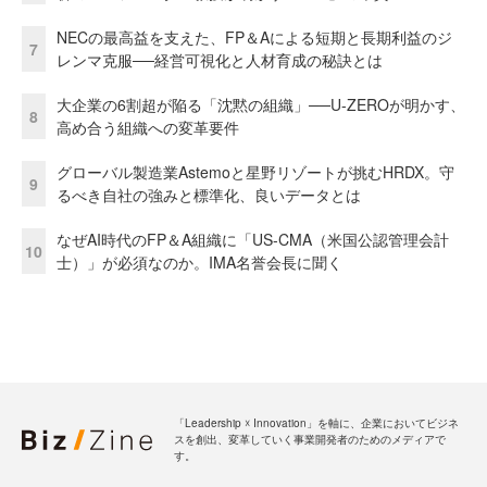
NECの最高益を支えた、FP＆Aによる短期と長期利益のジ
7
レンマ克服──経営可視化と人材育成の秘訣とは
大企業の6割超が陥る「沈黙の組織」──U-ZEROが明かす、
8
高め合う組織への変革要件
グローバル製造業Astemoと星野リゾートが挑むHRDX。守
9
るべき自社の強みと標準化、良いデータとは
なぜAI時代のFP＆A組織に「US-CMA（米国公認管理会計
10
士）」が必須なのか。IMA名誉会長に聞く
「Leadership ☓ Innovation」を軸に、企業においてビジネ
スを創出、変革していく事業開発者のためのメディアで
す。