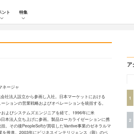
ベント
特集
ア
）
マネージャ
株式会社法人設立から参画し入社。日本マーケットにおける
1
ソリューションの営業戦略およびオペレーションを統括する。
およびシステムズエンジニアを経て、1996年に米
acle）の日本法人立ち上げに参画。製品ローカライゼーションに携
2
その後PeopleSoftが買収したVantive事業のゼネラルマ
業を推進。2003年にビジネスインテリジェンス（BI）のベ