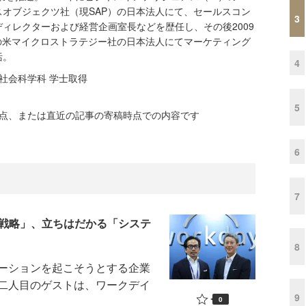
オブジェクツ社（現SAP）の日本法人にて、セールスコン
3
ィレクターおよび経営企画室長などを歴任し、その後2009
の米マイクロストラテジー社の日本法人にてマーケティング
括。
4
 社会科学科 学士取得
5
時点、または直近の記事の寄稿時点での内容です
6
7
材戦略」、立ちはだかる「システ
8
ベーションを起こそうとする企業
二人目のゲストは、ワークデイ
9
0