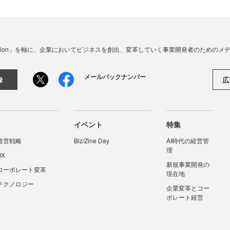
☓ Innovation」を軸に、企業においてビジネスを創出、変革していく事業開発者のための
メールバックナンバー
広
録
イベント
特集
経営戦略
Biz/Zine Day
AI時代の経営管
理
DX
新規事業開発の
コーポレート変革
現在地
テクノロジー
企業変革とコー
ポレート経営