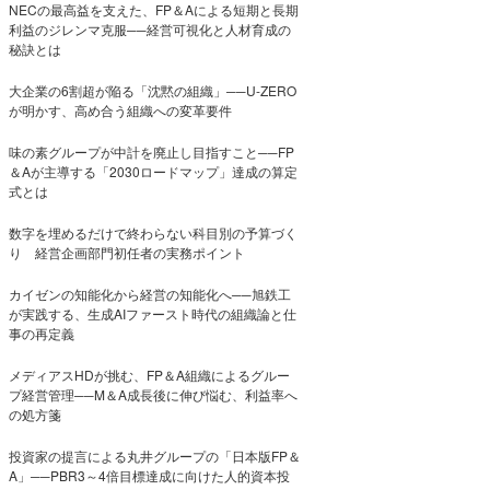
NECの最高益を支えた、FP＆Aによる短期と長期
利益のジレンマ克服──経営可視化と人材育成の
秘訣とは
大企業の6割超が陥る「沈黙の組織」──U-ZERO
が明かす、高め合う組織への変革要件
味の素グループが中計を廃止し目指すこと──FP
＆Aが主導する「2030ロードマップ」達成の算定
式とは
数字を埋めるだけで終わらない科目別の予算づく
り 経営企画部門初任者の実務ポイント
カイゼンの知能化から経営の知能化へ──旭鉄工
が実践する、生成AIファースト時代の組織論と仕
事の再定義
メディアスHDが挑む、FP＆A組織によるグルー
プ経営管理──M＆A成長後に伸び悩む、利益率へ
の処方箋
投資家の提言による丸井グループの「日本版FP＆
A」──PBR3～4倍目標達成に向けた人的資本投