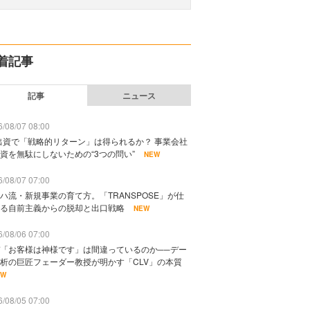
着記事
記事
ニュース
/08/07 08:00
出資で「戦略的リターン」は得られるか？ 事業会社
資を無駄にしないための“3つの問い”
NEW
/08/07 07:00
ハ流・新規事業の育て方。「TRANSPOSE」が仕
る自前主義からの脱却と出口戦略
NEW
/08/06 07:00
「お客様は神様です」は間違っているのか──デー
析の巨匠フェーダー教授が明かす「CLV」の本質
EW
/08/05 07:00