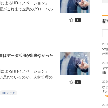
タ活用によるHRイノベーション」
度がこれまで企業のグローバル
新
0
2026
VC
が投
事はデータ活用が出来なかった
2026
ヤマ
タ活用によるHRイノベーション」
掛け
化が遅れているのか、人材管理の
2026
0
なぜ
タ分
HRテック
N
2026