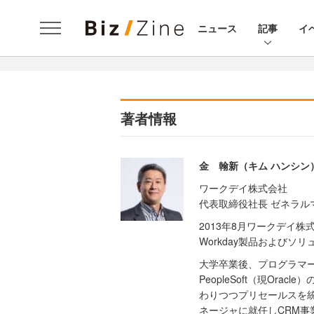
ニュース
記事
イ
著者情報
金 翰新（キム ハンシン
ワークデイ株式会社
代表取締役社長 ゼネラル
2013年8月ワークデイ
Workday製品および
大学卒業後、プログラマー
PeopleSoft（現Or
わりつつプリセールスを統括。
ネージャに就任しCRM事