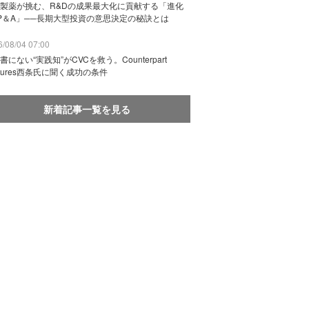
製薬が挑む、R&Dの成果最大化に貢献する「進化
P＆A」──長期大型投資の意思決定の秘訣とは
/08/04 07:00
書にない“実践知”がCVCを救う。Counterpart
ntures西条氏に聞く成功の条件
新着記事一覧を見る