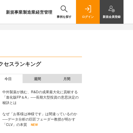
新規事業
製造業
経営管理
事例を探す
ログイン
新規
会員登録
クセスランキング
今日
週間
月間
中外製薬が挑む、R&Dの成果最大化に貢献する
「進化版FP＆A」──長期大型投資の意思決定の
秘訣とは
なぜ「お客様は神様です」は間違っているのか
──データ分析の巨匠フェーダー教授が明かす
「CLV」の本質
NEW