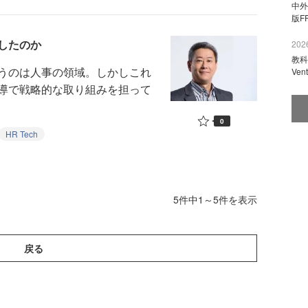
中外
版F
したのか
2026
教科
うのは人事の領域。しかしこれ
Ve
導で戦略的な取り組みを担って
0
HR Tech
5件中1～5件を表示
戻る