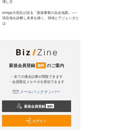
壊し方
bridge大長氏が語る「新規事業の自走地図」──
現在地を診断し未来を描く、領域とアジェンダと
は
新規会員登録
のご案内
無料
・全ての過去記事が閲覧できます
・会員限定メルマガを受信できます
メールバックナンバー
新規会員登録
無料
ログイン