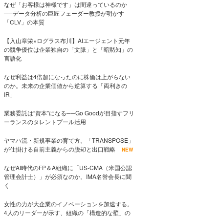
なぜ「お客様は神様です」は間違っているのか
──データ分析の巨匠フェーダー教授が明かす
「CLV」の本質
【入山章栄×ログラス布川】AIエージェント元年
の競争優位は企業独自の「文脈」と「暗黙知」の
言語化
なぜ利益は4倍超になったのに株価は上がらない
のか。未来の企業価値から逆算する「両利きの
IR」
業務委託は“資本”になる──Go Goodが目指すフリ
ーランスのタレントプール活用
ヤマハ流・新規事業の育て方。「TRANSPOSE」
が仕掛ける自前主義からの脱却と出口戦略
NEW
なぜAI時代のFP＆A組織に「US-CMA（米国公認
管理会計士）」が必須なのか。IMA名誉会長に聞
く
女性の力が大企業のイノベーションを加速する。
4人のリーダーが示す、組織の「構造的な壁」の