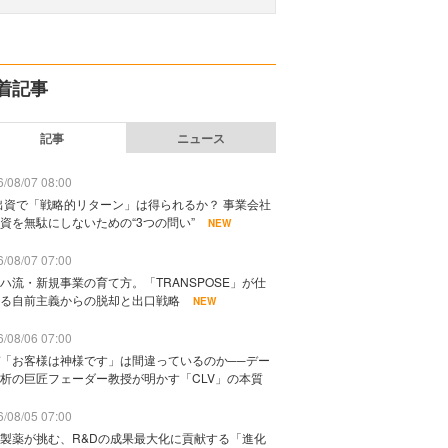
着記事
記事
ニュース
/08/07 08:00
出資で「戦略的リターン」は得られるか？ 事業会社
資を無駄にしないための“3つの問い”
NEW
/08/07 07:00
ハ流・新規事業の育て方。「TRANSPOSE」が仕
る自前主義からの脱却と出口戦略
NEW
/08/06 07:00
「お客様は神様です」は間違っているのか──デー
析の巨匠フェーダー教授が明かす「CLV」の本質
/08/05 07:00
製薬が挑む、R&Dの成果最大化に貢献する「進化