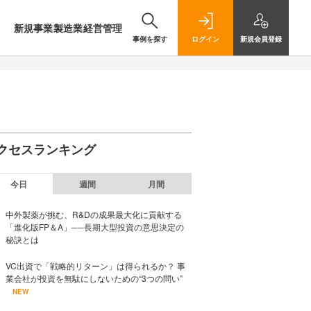
新規事業
製造業
経営管理
事例を探す
ログイン
新規
会員登録
クセスランキング
今日
週間
月間
中外製薬が挑む、R&Dの成果最大化に貢献する
「進化版FP＆A」──長期大型投資の意思決定の
秘訣とは
VC出資で「戦略的リターン」は得られるか？ 事
業会社が投資を無駄にしないための“3つの問い”
NEW