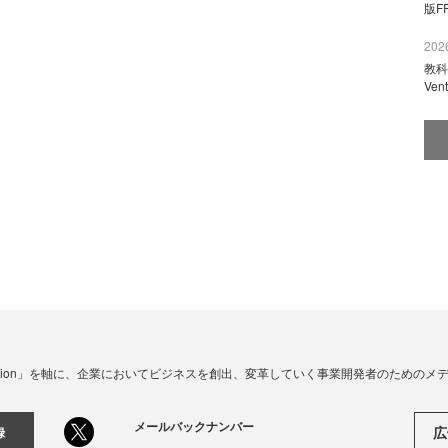
版F
2026
教科
Ve
☓ Innovation」を軸に、企業においてビジネスを創出、変革していく事業開発者のための
メールバックナンバー
広
録