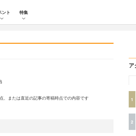
ベント
特集
ア
）
当
時点、または直近の記事の寄稿時点での内容です
1
2