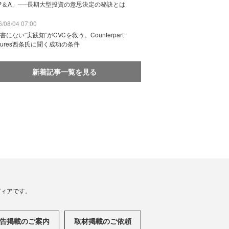
P＆A」──長期大型投資の意思決定の秘訣とは
/08/04 07:00
書にない“実践知”がCVCを救う。Counterpart
ntures西条氏に聞く成功の条件
新着記事一覧を見る
メディアです。
告掲載のご案内
取材掲載のご依頼