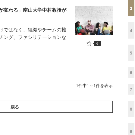
3
が変わる」南山大学中村教授が
けではなく、組織やチームの推
4
チング、ファシリテーションな
0
5
6
1件中1～1件を表示
7
戻る
8
9