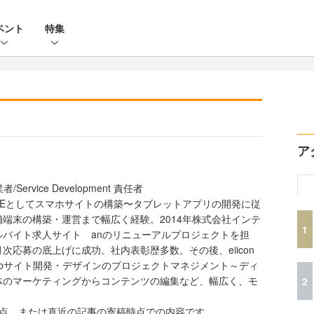
ベント
特集
ア
者/Service Development 責任者
SEとしてスマホサイトの構築〜タブレットアプリの開発に従
端末の構築・運営まで幅広く経験。2014年株式会社インテ
1
バイト求人サイト anのリニューアルプロジェクトを担
次応募の底上げに成功。社内表彰歴多数。その後、eiicon
bサイト開発・デザインのプロジェクトマネジメント～ディ
体のマーケティングからコンテンツの編集など、幅広く、モ
2
時点、または直近の記事の寄稿時点での内容です