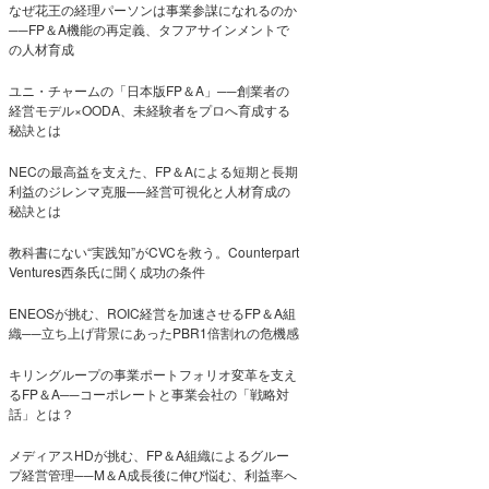
なぜ花王の経理パーソンは事業参謀になれるのか
──FP＆A機能の再定義、タフアサインメントで
の人材育成
ユニ・チャームの「日本版FP＆A」──創業者の
経営モデル×OODA、未経験者をプロへ育成する
秘訣とは
NECの最高益を支えた、FP＆Aによる短期と長期
利益のジレンマ克服──経営可視化と人材育成の
秘訣とは
教科書にない“実践知”がCVCを救う。Counterpart
Ventures西条氏に聞く成功の条件
ENEOSが挑む、ROIC経営を加速させるFP＆A組
織──立ち上げ背景にあったPBR1倍割れの危機感
キリングループの事業ポートフォリオ変革を支え
るFP＆A──コーポレートと事業会社の「戦略対
話」とは？
メディアスHDが挑む、FP＆A組織によるグルー
プ経営管理──M＆A成長後に伸び悩む、利益率へ