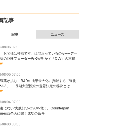
着記事
記事
ニュース
/08/06 07:00
「お客様は神様です」は間違っているのか──デー
析の巨匠フェーダー教授が明かす「CLV」の本質
EW
/08/05 07:00
製薬が挑む、R&Dの成果最大化に貢献する「進化
P＆A」──長期大型投資の意思決定の秘訣とは
EW
/08/04 07:00
書にない“実践知”がCVCを救う。Counterpart
ntures西条氏に聞く成功の条件
/08/03 08:00