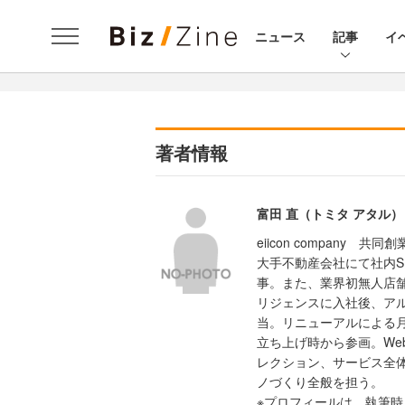
ニュース
記事
イ
著者情報
富田 直（トミタ アタル）
eiicon company 共同創業
大手不動産会社にて社内
事。また、業界初無人店舗
リジェンスに入社後、アル
当。リニューアルによる月
立ち上げ時から参画。We
レクション、サービス全
ノづくり全般を担う。
※プロフィールは、執筆