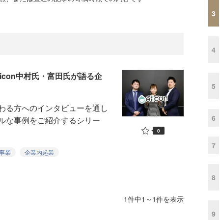
3
4
icon中村氏・富田氏が語る企
5
わる方へのインタビューを通し
6
ルな事例をご紹介するシリー
0
7
事業
企業内起業
8
1件中1～1件を表示
9