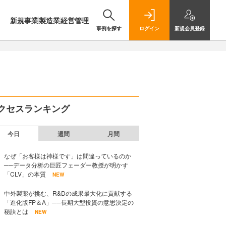
新規事業
製造業
経営管理
事例を探す
ログイン
新規
会員登録
クセスランキング
今日
週間
月間
なぜ「お客様は神様です」は間違っているのか
──データ分析の巨匠フェーダー教授が明かす
「CLV」の本質
NEW
中外製薬が挑む、R&Dの成果最大化に貢献する
「進化版FP＆A」──長期大型投資の意思決定の
秘訣とは
NEW