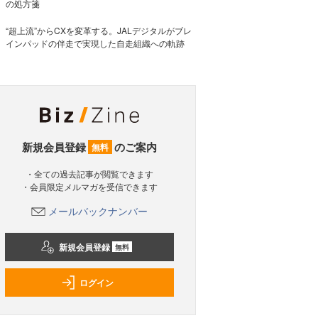
の処方箋
“超上流”からCXを変革する。JALデジタルがブレ
インパッドの伴走で実現した自走組織への軌跡
新規会員登録
のご案内
無料
・全ての過去記事が閲覧できます
・会員限定メルマガを受信できます
メールバックナンバー
新規会員登録
無料
ログイン