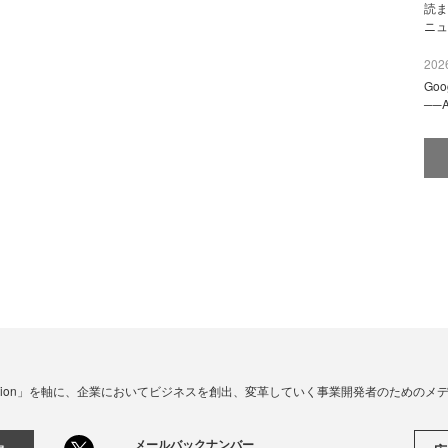
読ま
ニュ
2026
Go
──
☓ Innovation」を軸に、企業においてビジネスを創出、変革していく事業開発者のための
メールバックナンバー