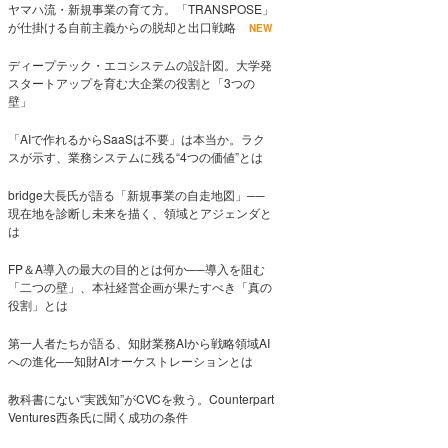
ヤマハ流・新規事業の育て方。「TRANSPOSE」
が仕掛ける自前主義からの脱却と出口戦略
NEW
ディープテック・エコシステムの設計図。大学発
スタートアップを育む大企業の役割と「3つの
壁」
「AIで作れるからSaaSは不要」は本当か。ラク
スが示す、業務システムに残る“4つの価値”とは
bridge大長氏が語る「新規事業の自走地図」──
現在地を診断し未来を描く、領域とアジェンダと
は
FP＆A導入の最大の目的とは何か──導入を阻む
「二つの壁」、本社経営企画が果たすべき「真の
役割」とは
第一人者たちが語る、知財業務AIから戦略領域AI
への進化──知財AIオーケストレーションとは
教科書にない“実践知”がCVCを救う。Counterpart
Ventures西条氏に聞く成功の条件