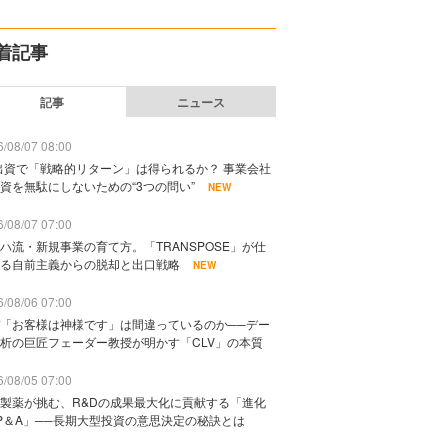
着記事
記事
ニュース
/08/07 08:00
出資で「戦略的リターン」は得られるか？ 事業会社
資を無駄にしないための“3つの問い”
NEW
/08/07 07:00
ハ流・新規事業の育て方。「TRANSPOSE」が仕
る自前主義からの脱却と出口戦略
NEW
/08/06 07:00
「お客様は神様です」は間違っているのか──デー
析の巨匠フェーダー教授が明かす「CLV」の本質
/08/05 07:00
製薬が挑む、R&Dの成果最大化に貢献する「進化
P＆A」──長期大型投資の意思決定の秘訣とは