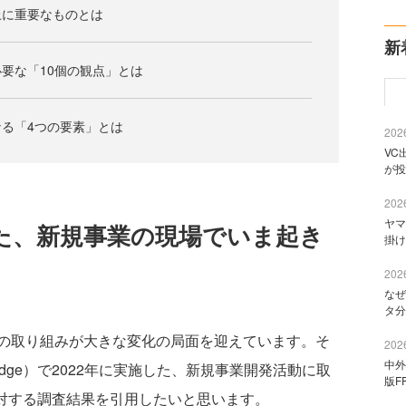
上に重要なものとは
新
要な「10個の観点」とは
る「4つの要素」とは
2026
VC
が投
2026
ヤマ
た、新規事業の現場でいま起き
掛け
2026
なぜ
タ分
の取り組みが大きな変化の局面を迎えています。そ
2026
中外
dge）で2022年に実施した、新規事業開発活動に取
版F
に対する調査結果を引用したいと思います。