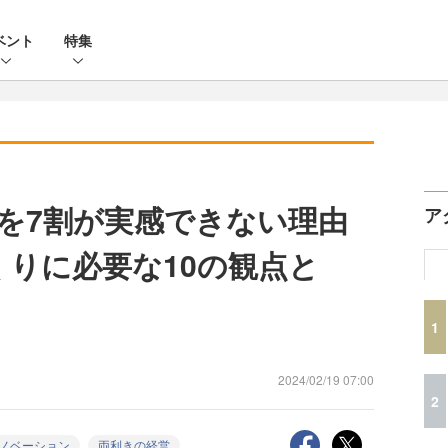
ベント
特集
を7割が実感できない理由
ア
くりに必要な10の観点と
1
2024/02/19 07:00
2
ノベーション
両利きの経営