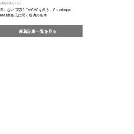
/08/04 07:00
書にない“実践知”がCVCを救う。Counterpart
ntures西条氏に聞く成功の条件
新着記事一覧を見る