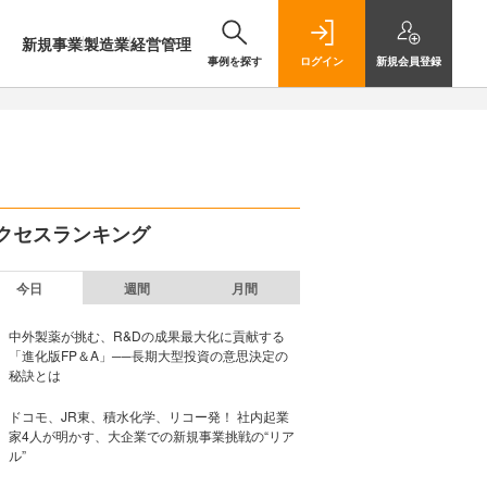
新規事業
製造業
経営管理
事例を探す
ログイン
新規
会員登録
クセスランキング
今日
週間
月間
中外製薬が挑む、R&Dの成果最大化に貢献する
「進化版FP＆A」──長期大型投資の意思決定の
秘訣とは
ドコモ、JR東、積水化学、リコー発！ 社内起業
家4人が明かす、大企業での新規事業挑戦の“リア
ル”