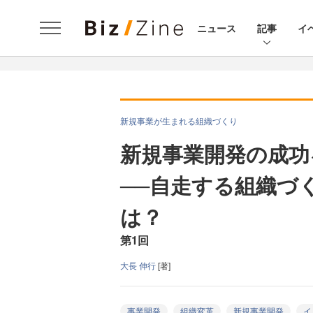
ニュース
記事
イ
新規事業が生まれる組織づくり
新規事業開発の成功
──自走する組織づ
は？
第1回
大長 伸行
[著]
事業開発
組織変革
新規事業開発
イ