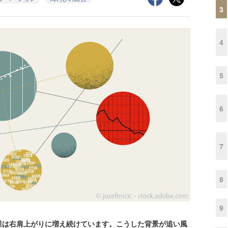
3
4
5
6
7
8
9
は右肩上がりに増え続けています。こうした背景が追い風